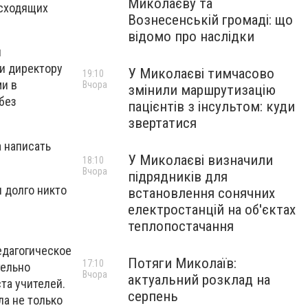
Миколаєву та
исходящих
Вознесенській громаді: що
відомо про наслідки
й
и директору
У Миколаєві тимчасово
19:10
и в
Вчора
змінили маршрутизацію
 без
пацієнтів з інсультом: куди
звертатися
 написать
У Миколаєві визначили
18:10
Вчора
підрядників для
и долго никто
встановлення сонячних
електростанцій на об'єктах
теплопостачання
едагогическое
Потяги Миколаїв:
17:10
тельно
Вчора
актуальний розклад на
та учителей.
серпень
ла не только