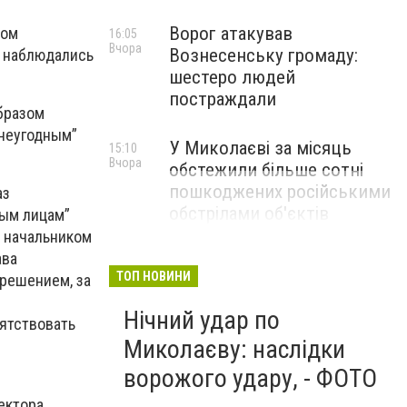
Ворог атакував
вом
16:05
Вчора
Вознесенську громаду:
м наблюдались
шестеро людей
постраждали
бразом
“неугодным”
У Миколаєві за місяць
15:10
Вчора
обстежили більше сотні
пошкоджених російськими
аз
обстрілами об'єктів
ным лицам”
и начальником
ава
ТОП НОВИНИ
решением, за
Нічний удар по
ятствовать
Миколаєву: наслідки
ворожого удару, - ФОТО
ектора.