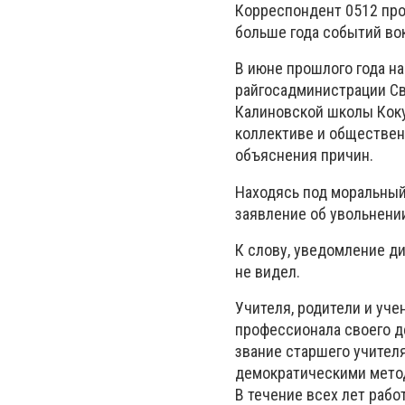
Корреспондент 0512 про
больше года событий во
В июне прошлого года н
райгосадминистрации Св
Калиновской школы Коку
коллективе и общественн
объяснения причин.
Находясь под моральный
заявление об увольнени
К слову, уведомление ди
не видел.
Учителя, родители и уче
профессионала своего де
звание старшего учител
демократическими метод
В течение всех лет рабо