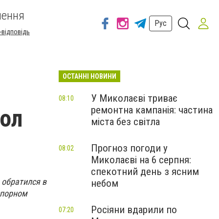
шення
Рус
-відповідь
ОСТАННІ НОВИНИ
У Миколаєві триває
08:10
ремонтна кампанія: частина
кол
міста без світла
Прогноз погоди у
08:02
Миколаєві на 6 серпня:
спекотний день з ясним
 обратился в
небом
спорном
Росіяни вдарили по
07:20