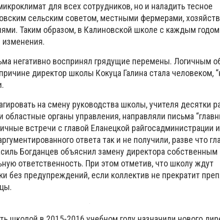
икроклимат для всех сотрудников, но и наладить тесное
овским сельским советом, местными фермерами, хозяйст
лями. Таким образом, в Калиновской школе с каждым годо
 изменения.
ьма негативно воспринял грядущие перемены. Логичным о
 причине директор школы Кокуца Галина стала человеком, 
.
гировать на смену руководства школы, учителя десятки р
и областные органы управления, направляли письма “глав
личные встречи с главой Еланецкой райгосадминистрации 
аргументированного ответа так и не получили, разве что гл
силь Богданцев объяснил замену директора собственным 
ьную ответственность. При этом отметив, что школу ждут
и без предупреждений, если коллектив не прекратит преп
цы.
ть школой в 2015-2016 учебном году назначили нового дир