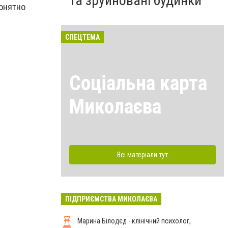
та зруйновані будинки
Понятно
СПЕЦТЕМА
Соціальна карта
Миколаєва
Всі матеріали тут
ПІДПРИЄМСТВА МИКОЛАЄВА
Марина Білодєд - клінічний психолог,