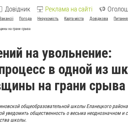
Довідник
Реклама на сайті
Оголо
Вакансії
Погода
Нерухомість
Карта міста
Довідкова
Питання
щины на грани срыва
ений на увольнение:
процесс в одной из ш
щины на грани срыва
иновской общеобразовательной школы Еланецкого района
ой уведомить общественность о весьма неоднозначном и 
ства школы.