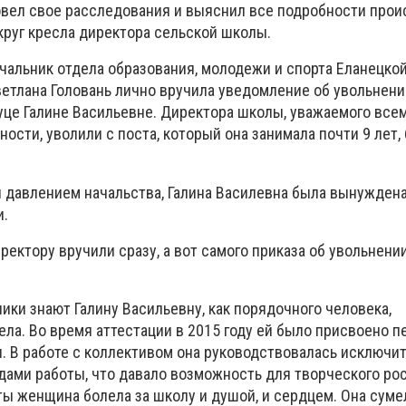
вел свое расследования и выяснил все подробности про
круг кресла директора сельской школы.
ачальник отдела образования, молодежи и спорта Еланецко
етлана Головань лично вручила уведомление об увольнени
це Галине Васильевне. Директора школы, уважаемого всем
ости, уволили с поста, который она занимала почти 9 лет,
 давлением начальства, Галина Василевна была вынуждена
и.
ректору вручили сразу, а вот самого приказа об увольнени
ники знают Галину Васильевну, как порядочного человека,
ла. Во время аттестации в 2015 году ей было присвоено п
я. В работе с коллективом она руководствовалась исключи
ами работы, что давало возможность для творческого рос
ты женщина болела за школу и душой, и сердцем. Она суме