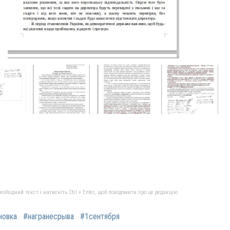
бхідний текст і натисніть Ctrl + Enter, щоб повідомити про це редакцію
новка
#награнесрыва
#1сентября