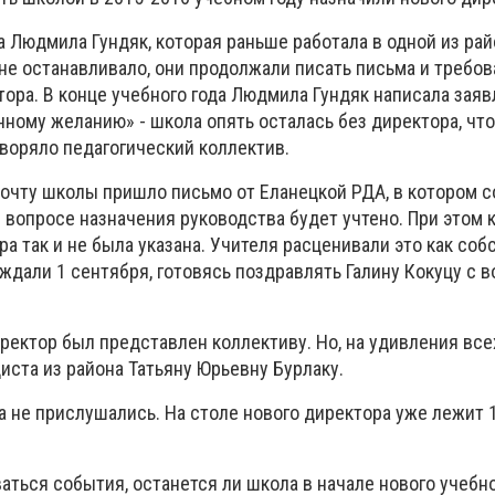
 Людмила Гундяк, которая раньше работала в одной из ра
 не останавливало, они продолжали писать письма и требов
ора. В конце учебного года Людмила Гундяк написала заяв
ному желанию» - школа опять осталась без директора, что
творяло педагогический коллектив.
 почту школы пришло письмо от Еланецкой РДА, в котором 
 вопросе назначения руководства будет учтено. При этом 
а так и не была указана. Учителя расценивали это как со
ждали 1 сентября, готовясь поздравлять Галину Кокуцу с
ректор был представлен коллективу. Но, на удивления все
иста из района Татьяну Юрьевну Бурлаку.
а не прислушались. На столе нового директора уже лежит 
аться события, останется ли школа в начале нового учебно