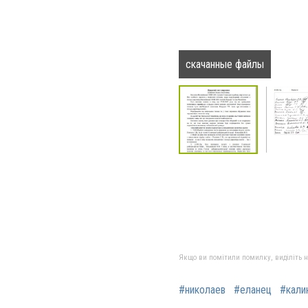
скачанные файлы
Якщо ви помітили помилку, виділіть нео
#николаев
#еланец
#кали