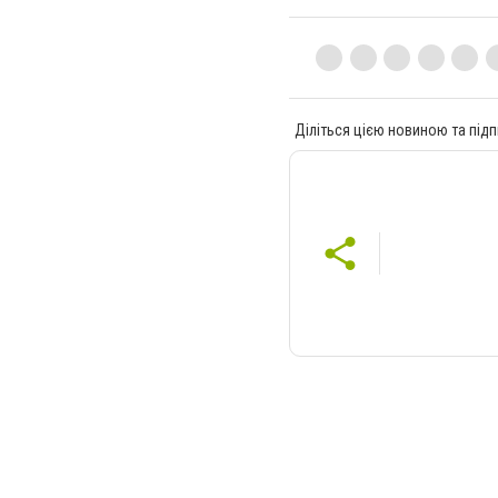
Діліться цією новиною та підп