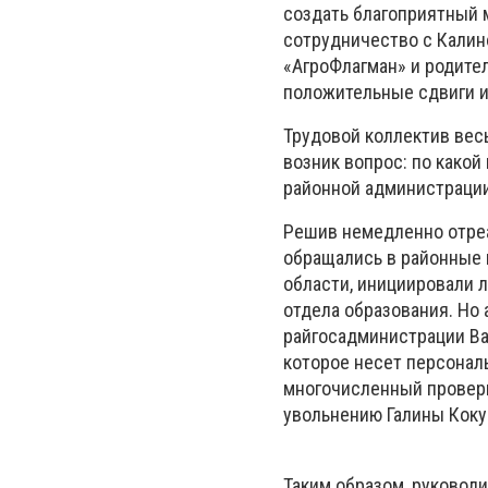
создать благоприятный м
сотрудничество с Калин
«АгроФлагман» и родите
положительные сдвиги и
Трудовой коллектив вес
возник вопрос: по какой
районной администрации
Решив немедленно отреа
обращались в районные 
области, инициировали 
отдела образования. Но 
райгосадминистрации Ва
которое несет персонал
многочисленный проверк
увольнению Галины Коку
Таким образом, руководи