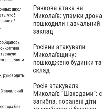
Ранкова атака на
йонных школ
Миколаїв: уламки дрона
ать, чтоб
ление об
пошкодили навчальний
,
заклад
сообщалось,
Росіяни атакували
конкретная
Миколаївщину:
бственную
 возвращением
пошкоджено будинки та
склад
х, руководить
Росія атакувала
13 заявлений
Миколаїв “Шахедами”: є
загибла, поранені діти
го года без