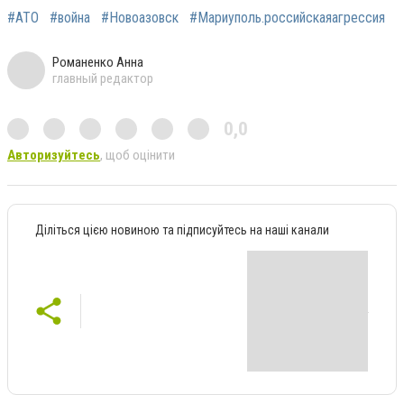
#АТО
#война
#Новоазовск
#Мариуполь.российскаяагрессия
Романенко Анна
главный редактор
0,0
Авторизуйтесь
, щоб оцінити
Діліться цією новиною та підписуйтесь на наші канали