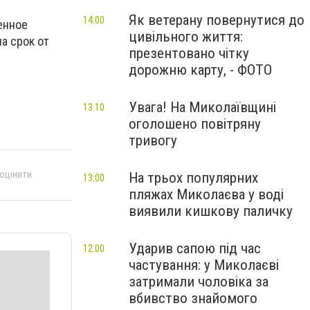
Як ветерану повернутися до
14:00
енное
цивільного життя:
а срок от
презентовано чітку
дорожню карту, - ФОТО
Увага! На Миколаївщині
13:10
оголошено повітряну
тривогу
 оцінити
На трьох популярних
13:00
пляжах Миколаєва у воді
виявили кишкову паличку
Ударив сапою під час
12:00
частування: у Миколаєві
затримали чоловіка за
вбивство знайомого