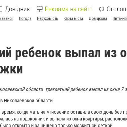
Довідник
Реклама на сайті
Оголо
Вакансії
Погода
Нерухомість
Карта міста
Довідкова
Питання
ий ребенок выпал из 
ажки
колаевской области трехлетний ребенок выпал из окна 7 э
 в Николаевской области.
 время, когда мать на мгновение оставила свою дочь без п
алась на подоконник и выпала из окна квартиры, располож
 было открыто и защищено только москитной сеткой.