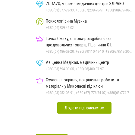
ZDRAVO, мережа медичних центрів ЗДРАВО
+380(63)877-73-33, +380(67)239-78-51, +380(98)677-48-87
Психолог Ірина Музика
+380(96)839-46-02
Точка Смаку, оптова-роздрібна база
продовольчих товарів, Пшенична О.І.
+380(67)486-52-20, +380(99)110-49-10, +380(67)512-20-35
Авіценна Медікал, медичний центр
+380(93)594-00-05, +380(96)400-97-97
Сучасна покрівля, покрівельні роботи та
матеріали у Миколаєві під ключ
+380(93)952-02-91, +380 (67) 776-74-07, +380(63)774-77-47
Додати підприємство