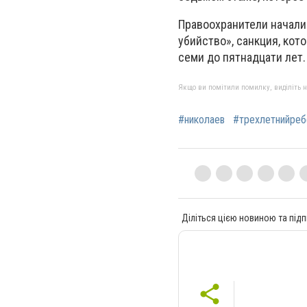
Правоохранители начали
убийство», санкция, кот
семи до пятнадцати лет.
Якщо ви помітили помилку, виділіть нео
#николаев
#трехлетнийреб
Діліться цією новиною та підп