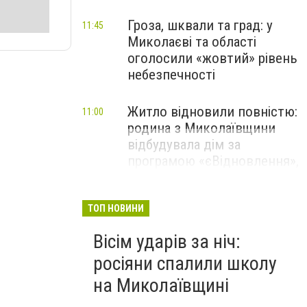
Гроза, шквали та град: у
11:45
Миколаєві та області
оголосили «жовтий» рівень
небезпечності
Житло відновили повністю:
11:00
родина з Миколаївщини
відбудувала дім за
програмою «єВідновлення»,
- ФОТО
ТОП НОВИНИ
Вісім ударів за ніч:
росіяни спалили школу
на Миколаївщині