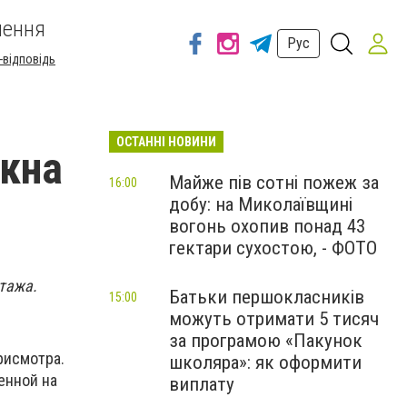
шення
Рус
-відповідь
ОСТАННІ НОВИНИ
окна
Майже пів сотні пожеж за
16:00
добу: на Миколаївщині
вогонь охопив понад 43
гектари сухостою, - ФОТО
тажа.
Батьки першокласників
15:00
можуть отримати 5 тисяч
за програмою «Пакунок
рисмотра.
школяра»: як оформити
енной на
виплату