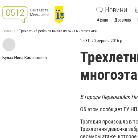
Новини
Афіша
Дозвілля
Головна
Трехлетний ребенок выпал из окна многоэтажки
15:31, 20 серпня 2016 р.
Трехлетн
Булах Нина Викторовна
многоэт
В городе Первомайск Ни
Об этом сообщает ГУ НП
Трагедия произошла в то
Трехлетняя девочка забр
седьмом этаже, которое