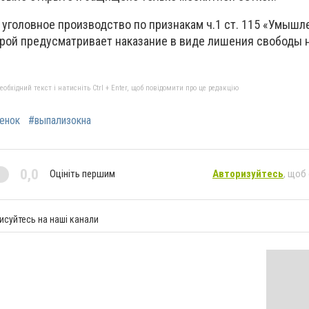
 уголовное производство по признакам ч.1 ст. 115 «Умышл
орой предусматривает наказание в виде лишения свободы н
бхідний текст і натисніть Ctrl + Enter, щоб повідомити про це редакцію
енок
#выпализокна
0,0
Оцініть першим
Авторизуйтесь
, щоб
исуйтесь на наші канали