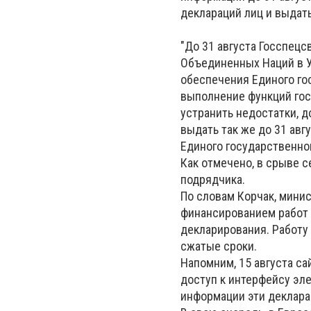
деклараций лиц и выдат
"До 31 августа Госспец
Объединенных Наций в У
обеспечения Единого го
выполнение функций гос
устранить недостатки, 
выдать так же до 31 ав
Единого государственног
Как отмечено, в срыве 
подрядчика.
По словам Корчак, мини
финансированием работ 
декларирования. Работу
сжатые сроки.
Напомним, 15 августа с
доступ к интерфейсу эле
информации эти декларац