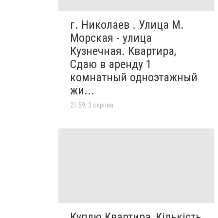
г. Николаев . Улица М.
Морская - улица
Кузнечная. Квартира,
Сдаю в аренду 1
комнатный одноэтажный
жи...
21:59, 3 серпня
Куплю Квартира, Кількість