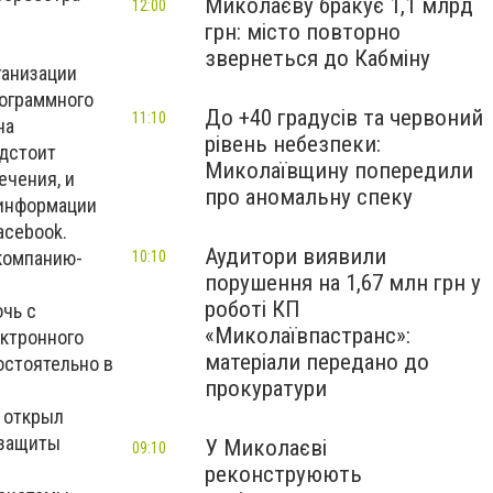
Миколаєву бракує 1,1 млрд
12:00
грн: місто повторно
звернеться до Кабміну
ганизации
рограммного
До +40 градусів та червоний
11:10
на
рівень небезпеки:
едстоит
Миколаївщину попередили
ечения, и
про аномальну спеку
 информации
acebook.
Аудитори виявили
компанию-
10:10
порушення на 1,67 млн грн у
роботі КП
чь с
«Миколаївпастранс»:
ектронного
матеріали передано до
остоятельно в
прокуратури
и открыл
 защиты
У Миколаєві
09:10
реконструюють