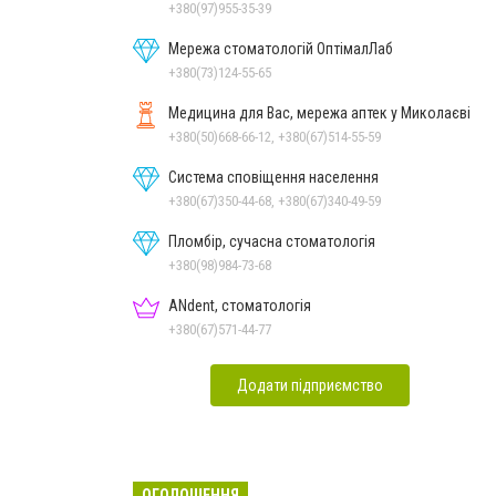
+380(97)955-35-39
Мережа стоматологій ОптімалЛаб
+380(73)124-55-65
Медицина для Вас, мережа аптек у Миколаєві
+380(50)668-66-12, +380(67)514-55-59
Система сповіщення населення
+380(67)350-44-68, +380(67)340-49-59
Пломбір, сучасна стоматологія
+380(98)984-73-68
ANdent, стоматологія
+380(67)571-44-77
Додати підприємство
ОГОЛОШЕННЯ