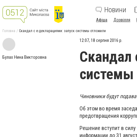
Новини
Афіша
Дозвілля
Головна
Скандал с е-декларациями: запуск системы отложили
12:07, 18 серпня 2016 р.
Скандал 
Булах Нина Викторовна
системы
Чиновники будут подават
Об этом во время засед
предотвращения коррупц
Решение вступит в силу
информации до 31 авгус