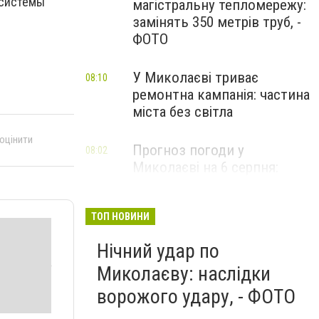
 системы
магістральну тепломережу:
замінять 350 метрів труб, -
ФОТО
У Миколаєві триває
08:10
ремонтна кампанія: частина
міста без світла
 оцінити
Прогноз погоди у
08:02
Миколаєві на 6 серпня:
спекотний день з ясним
небом
ТОП НОВИНИ
Нічний удар по
Миколаєву: наслідки
ворожого удару, - ФОТО