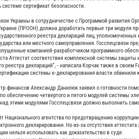
ь системе сертификат безопасности.
связи Украины в сотрудничестве с Программой развития Ор
краине (ПРООН) должна доработать первые три модуля п
сударственного реестра деклараций лиц, уполномоченных 
ударства или местного самоуправления. Госспецсвязи пр
допущенные компанией-разработчиком программного обесп
густа Аттестат соответствия комплексной системы защиты
о реестра деклараций", - написала Корчак также в своем F
сертификации системы е-декларирования власти обвинили 
стр финансов Александр Данилюк заявил о готовности помо
по обеспечению четвертого и пятого модулей системы эл
 над этими модулями Госспецсвязи должно выполнить сам
айт Национального агентства по предотвращению коррупци
ктронного декларирования. Но из-за отсутствия аттестата
ии нельзя использовать как доказательство в суде.