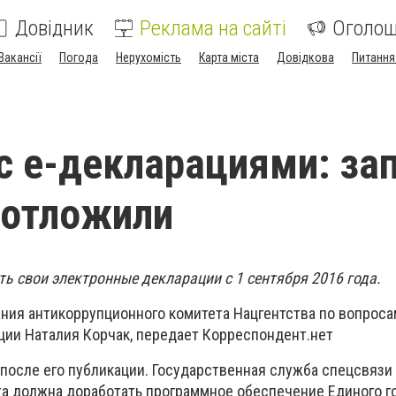
Довідник
Реклама на сайті
Оголо
Вакансії
Погода
Нерухомість
Карта міста
Довідкова
Питання
с е-декларациями: за
 отложили
ь свои электронные декларации с 1 сентября 2016 года.
ания антикоррупционного комитета Нацгентства по вопроса
ии Наталия Корчак, передает Корреспондент.нет
 после его публикации. Государственная служба спецсвязи
та должна доработать программное обеспечение Единого г