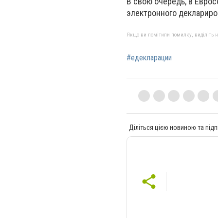
В свою очередь, в Евро
электронного деклариро
Якщо ви помітили помилку, виділіть нео
#едекларации
Діліться цією новиною та підп