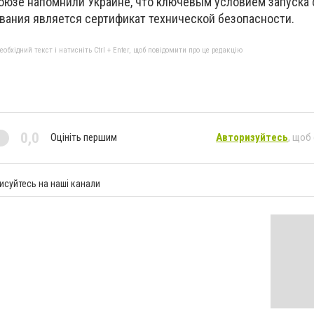
союзе напомнили Украине, что ключевым условием запуска
вания является сертификат технической безопасности.
бхідний текст і натисніть Ctrl + Enter, щоб повідомити про це редакцію
0,0
Оцініть першим
Авторизуйтесь
, щоб
исуйтесь на наші канали