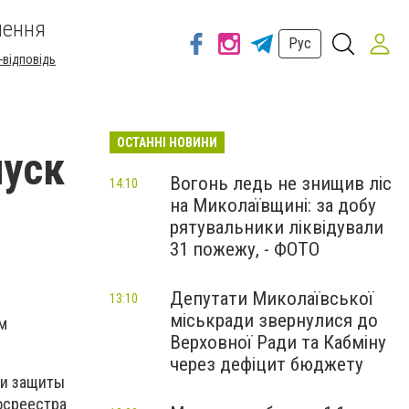
шення
Рус
-відповідь
ОСТАННІ НОВИНИ
пуск
Вогонь ледь не знищив ліс
14:10
на Миколаївщині: за добу
рятувальники ліквідували
31 пожежу, - ФОТО
Депутати Миколаївської
13:10
міськради звернулися до
м
Верховної Ради та Кабміну
через дефіцит бюджету
 и защиты
осреестра