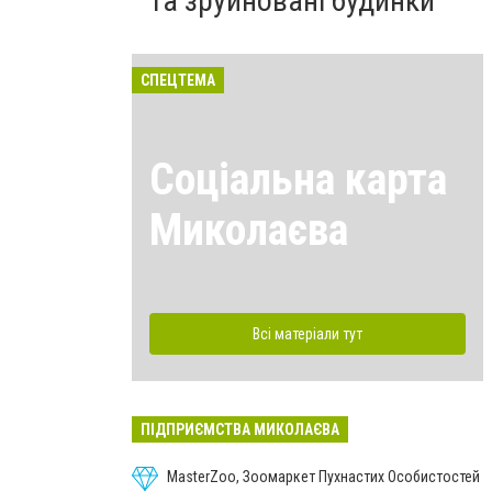
та зруйновані будинки
СПЕЦТЕМА
Соціальна карта
Миколаєва
Всі матеріали тут
ПІДПРИЄМСТВА МИКОЛАЄВА
MasterZoo, Зоомаркет Пухнастих Особистостей