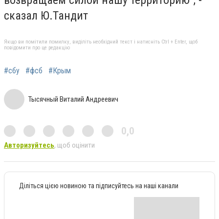
возвращаем силой нашу территорию", -
сказал Ю.Тандит
Якщо ви помітили помилку, виділіть необхідний текст і натисніть Ctrl + Enter, щоб
повідомити про це редакцію
#сбу
#фсб
#Крым
Тысячный Виталий Андреевич
0,0
Авторизуйтесь
, щоб оцінити
Діліться цією новиною та підписуйтесь на наші канали