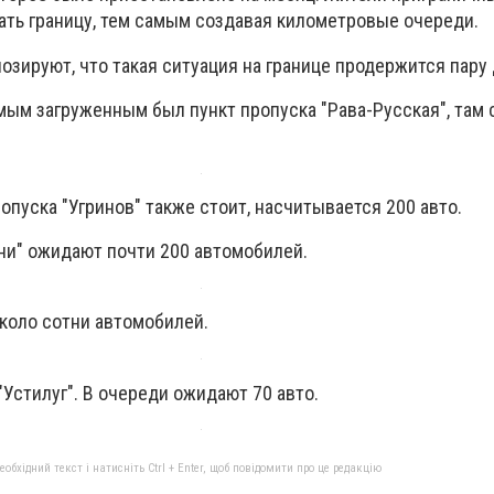
ать границу, тем самым создавая километровые очереди.
озируют, что такая ситуация на границе продержится пару
мым загруженным был пункт пропуска "Рава-Русская", там 
пуска "Угринов" также стоит, насчитывается 200 авто.
ини" ожидают почти 200 автомобилей.
около сотни автомобилей.
"Устилуг". В очереди ожидают 70 авто.
бхідний текст і натисніть Ctrl + Enter, щоб повідомити про це редакцію