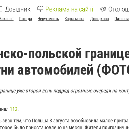
Довідник
Реклама на сайті
Оголо
Вакансії
Погода
Нерухомість
Карта міста
Довідкова
Питання
нско-польской границ
тни автомобилей (ФОТ
границе уже второй день подряд огромные очереди на конт
анал
112
.
ызван тем, что Польша 3 августа возобновила малое пригр
оторое было приостановлено на месяц. Жители приграничн