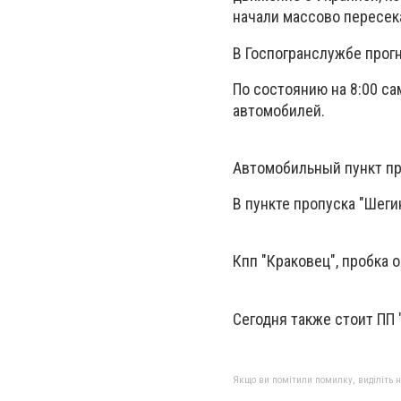
начали массово пересек
В Госпогранслужбе прогн
По состоянию на 8:00 са
автомобилей.
Автомобильный пункт про
В пункте пропуска "Шег
Кпп "Краковец", пробка 
Сегодня также стоит ПП 
Якщо ви помітили помилку, виділіть нео