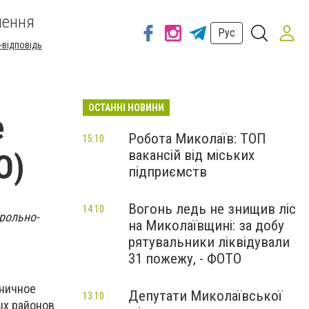
шення
Рус
-відповідь
ОСТАННІ НОВИНИ
е
Робота Миколаїв: ТОП
15:10
вакансій від міських
О)
підприємств
Вогонь ледь не знищив ліс
14:10
рольно-
на Миколаївщині: за добу
рятувальники ліквідували
31 пожежу, - ФОТО
аничное
Депутати Миколаївської
13:10
ых районов