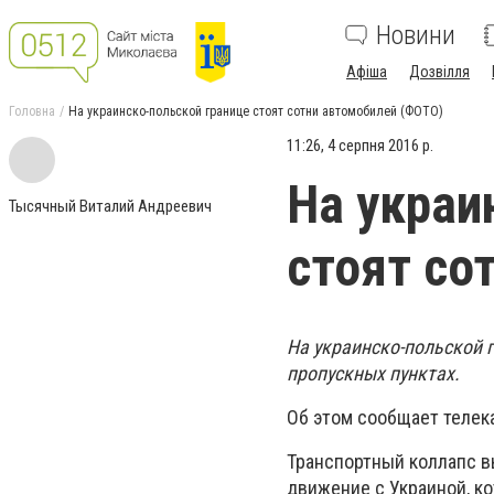
Новини
Афіша
Дозвілля
Головна
На украинско-польской границе стоят сотни автомобилей (ФОТО)
11:26, 4 серпня 2016 р.
На украи
Тысячный Виталий Андреевич
стоят со
На украинско-польской 
пропускных пунктах.
Об этом сообщает телек
Транспортный коллапс в
движение с Украиной, к