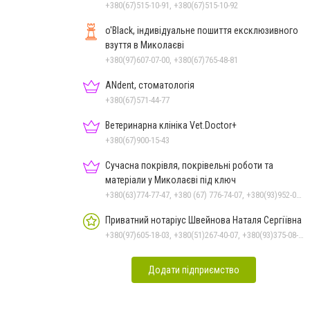
+380(67)515-10-91, +380(67)515-10-92
o'Black, індивідуальне пошиття ексклюзивного
взуття в Миколаєві
+380(97)607-07-00, +380(67)765-48-81
ANdent, стоматологія
+380(67)571-44-77
Ветеринарна клініка Vet.Doctor+
+380(67)900-15-43
Сучасна покрівля, покрівельні роботи та
матеріали у Миколаєві під ключ
+380(63)774-77-47, +380 (67) 776-74-07, +380(93)952-02-91
Приватний нотаріус Швейнова Наталя Сергіївна
+380(97)605-18-03, +380(51)267-40-07, +380(93)375-08-48
Додати підприємство