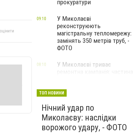
прокуратури
У Миколаєві
09:10
реконструюють
 оцінити
магістральну тепломережу:
замінять 350 метрів труб, -
ФОТО
У Миколаєві триває
08:10
ремонтна кампанія: частина
міста без світла
ТОП НОВИНИ
Нічний удар по
Миколаєву: наслідки
ворожого удару, - ФОТО