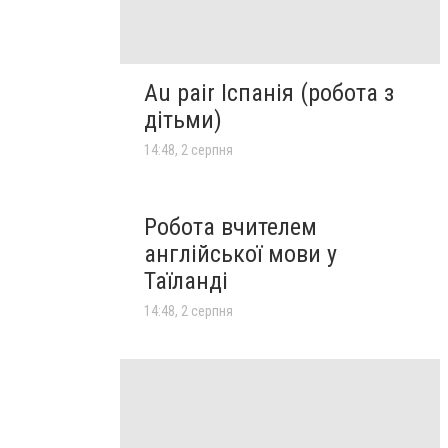
Au pair Іспанія (робота з
дітьми)
14:48, 2 серпня
Робота вчителем
англійської мови у
Таїланді
14:48, 2 серпня