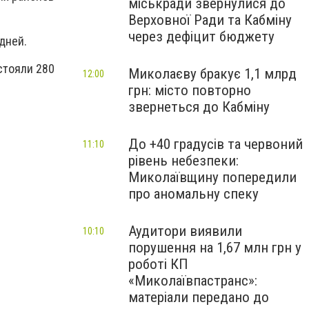
міськради звернулися до
Верховної Ради та Кабміну
через дефіцит бюджету
 дней.
стояли 280
Миколаєву бракує 1,1 млрд
12:00
грн: місто повторно
звернеться до Кабміну
До +40 градусів та червоний
11:10
рівень небезпеки:
Миколаївщину попередили
про аномальну спеку
Аудитори виявили
10:10
порушення на 1,67 млн грн у
роботі КП
«Миколаївпастранс»:
матеріали передано до