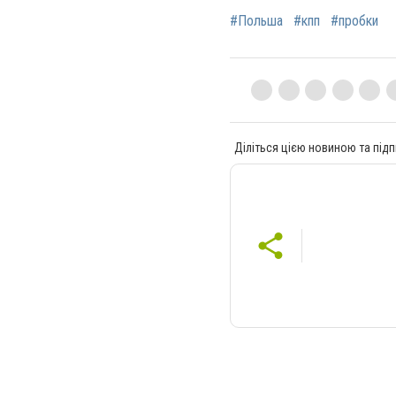
#Польша
#кпп
#пробки
Діліться цією новиною та підп