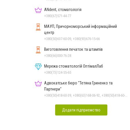
ANdent, стоматологія
+380(67)571-44-77
МАУП, Причорноморський інформаційний
центр
+380(50)637-60-09, +380(93)676-15-66
Виготовлення печаток та штампів
+380(66)000-76-28
Мережа стоматологій ОптімалЛаб
+380(73)124-55-65
Адвокатське бюро "Тетяна Гриненко та
Партнери"
+380(50)418-60-39, +380(63)168-06-92, +380(50)418-60-39
Додати підприємство