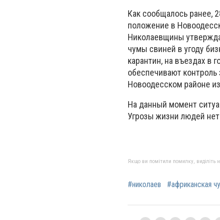
Как сообщалось ранее, 
положение в Новоодесск
Николаевщины утвержда
чумы свиней в угоду биз
карантин, на въездах в 
обеспечивают контроль 
Новоодесском районе из
На данный момент ситуа
Угрозы жизни людей нет
Якщо ви помітили помилку, виділіть нео
#николаев
#африканская ч