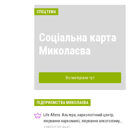
СПЕЦТЕМА
Соціальна карта
Миколаєва
Всі матеріали тут
ПІДПРИЄМСТВА МИКОЛАЄВА
Life Altera. Альтера, наркологічний центр,
лікування наркоманії, лікування алкоголізму,
зняття ломки
+380(97)741-44-47