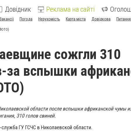
Довідник
Реклама на сайті
Оголо
Вакансії
Погода
Нерухомість
Карта міста
Довідкова
Питання
(ФОТО)
аевщине сожгли 310
з-за вспышки африкан
ОТО)
Николаевской области после вспышки африканской чумы и
гания, 310 голов свиней.
-служба ГУ ГСЧС в Николаевской области.