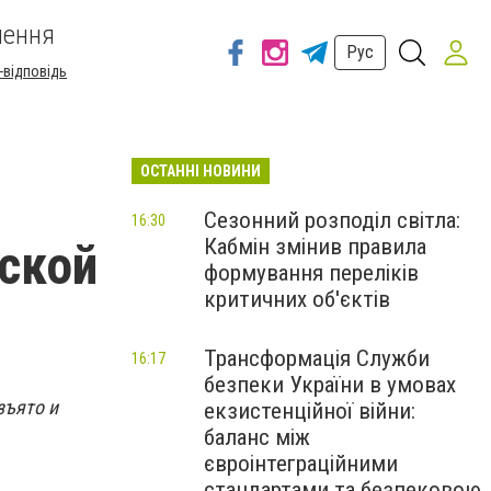
шення
Рус
-відповідь
ОСТАННІ НОВИНИ
Сезонний розподіл світла:
16:30
Кабмін змінив правила
ской
формування переліків
критичних об'єктів
Трансформація Служби
16:17
безпеки України в умовах
зъято и
екзистенційної війни:
баланс між
євроінтеграційними
стандартами та безпековою