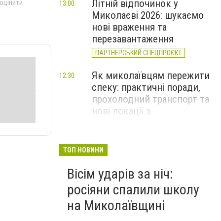
Літній відпочинок у
 оцінити
13:00
Миколаєві 2026: шукаємо
нові враження та
перезавантаження
ПАРТНЕРСЬКИЙ СПЕЦПРОЄКТ
Як миколаївцям пережити
12:30
спеку: практичні поради,
прохолодний транспорт та
нові локації з
«туманчиками»
Смертельна пожежа в
11:40
ТОП НОВИНИ
Миколаєві та 40 займань за
Вісім ударів за ніч:
добу: оперативне зведення
ДСНС, - ФОТО
росіяни спалили школу
на Миколаївщині