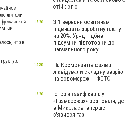
стійкістю
ычайное
кже жители
З 1 вересня освітянам
африканской
15:30
підвищать заробітну плату
невный
на 20%: Уряд підбив
підсумки підготовки до
лось, что в
навчального року
труктур.
На Космонавтів фахівці
14:30
ліквідували складну аварію
на водомережі, - ФОТО
Історія газифікації: у
13:30
«Газмережах» розповіли, де
в Миколаєві вперше
з'явився газ