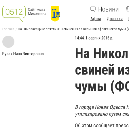
Новини
Афіша
Дозвілля
Головна
На Николаевщине сожгли 310 свиней из-за вспышки африканской чумы 
14:44, 1 серпня 2016 р.
На Никол
Булах Нина Викторовна
свиней и
чумы (Ф
В городе Новая Одесса 
утилизировано путем сжи
Об этом сообщает пресс