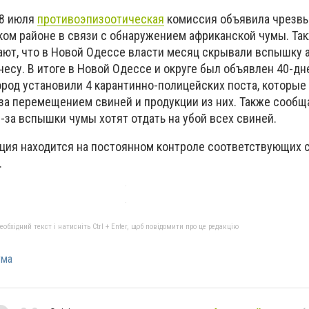
28 июля
противоэпизоотическая
комиссия объявила чрезв
ом районе в связи с обнаружением африканской чумы. Та
ют, что в Новой Одессе власти месяц скрывали вспышку 
несу. В итоге в Новой Одессе и округе был объявлен 40-д
город установили 4 карантинно-полицейских поста, которые
за перемещением свиней и продукции из них. Также сообща
-за вспышки чумы хотят отдать на убой всех свиней.
ция находится на постоянном контроле соответствующих с
.
бхідний текст і натисніть Ctrl + Enter, щоб повідомити про це редакцію
ума