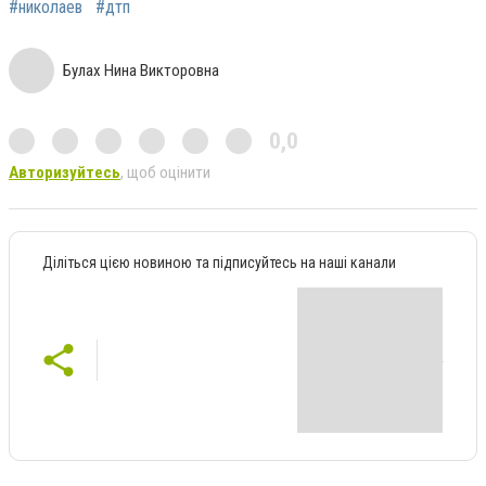
#николаев
#дтп
Булах Нина Викторовна
0,0
Авторизуйтесь
, щоб оцінити
Діліться цією новиною та підписуйтесь на наші канали