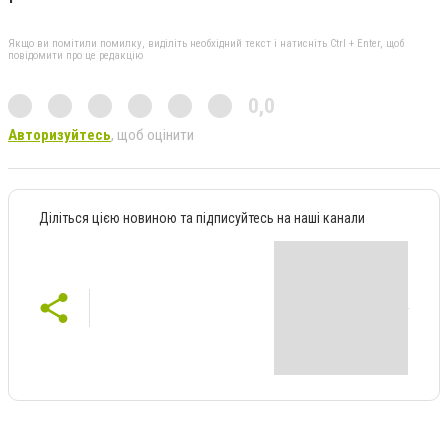
Якщо ви помітили помилку, виділіть необхідний текст і натисніть Ctrl + Enter, щоб
повідомити про це редакцію
0,0
Авторизуйтесь
, щоб оцінити
Діліться цією новиною та підписуйтесь на наші канали