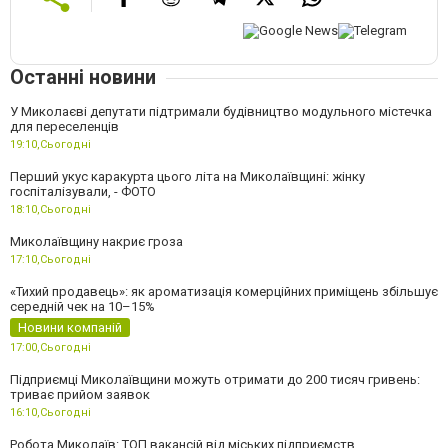
Останні новини
У Миколаєві депутати підтримали будівництво модульного містечка
для переселенців
19:10,
Сьогодні
Перший укус каракурта цього літа на Миколаївщині: жінку
госпіталізували, - ФОТО
18:10,
Сьогодні
Миколаївщину накриє гроза
17:10,
Сьогодні
«Тихий продавець»: як ароматизація комерційних приміщень збільшує
середній чек на 10–15%
Новини компаній
17:00,
Сьогодні
Підприємці Миколаївщини можуть отримати до 200 тисяч гривень:
триває прийом заявок
16:10,
Сьогодні
Робота Миколаїв: ТОП вакансій від міських підприємств