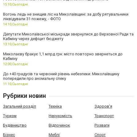
15:10,
Сьогодні
Вогонь ледь не знищив ліс на Миколаївщині: за добу рятувальники
ліквідували 31 пожежу, - ФОТО
14:10,
Сьогодні
Депутати Миколаївської міськради звернулися до Верховної Ради та
Кабміну через дефіцит бюджету
13:10,
Сьогодні
Миколаєву бракує 1,1 млрд грн: місто повторно звернеться до
Кабміну
12:00,
Сьогодні
До +40 градусів та червоний рівень небезпеки: Миколаївщину
попередили про аномальну спеку
11:10,
Сьогодні
Рубрики новин
Загальний розділ
Техніка
Здоров'я
Туризм
Нерухомість
Транспорт
Будівництво
Відпочинок
Розваги
Бізнес
Меблі
Спорт