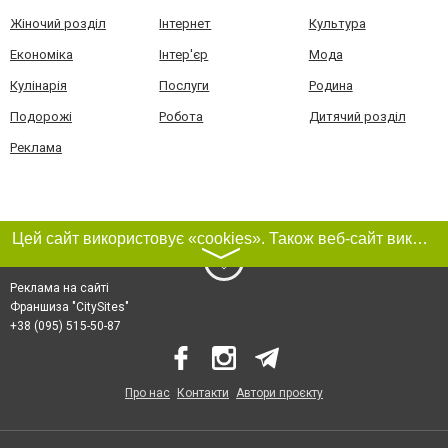
Жіночий розділ
Інтернет
Культура
Економіка
Інтер'єр
Мода
Кулінарія
Послуги
Родина
Подорожі
Робота
Дитячий розділ
Реклама
Цей сайт використовує «cookies». Також веб-сайт використовує інтернет-сервіс для збору технічних даних стосовно відвідувачів з метою отримання маркетингової та статистичної інформації. Умови обробки даних відвідувачів сайту див.
〉
Реклама на сайті
Франшиза "CitySites"
+38 (095) 515-50-87
Про нас
Контакти
Автори проєкту