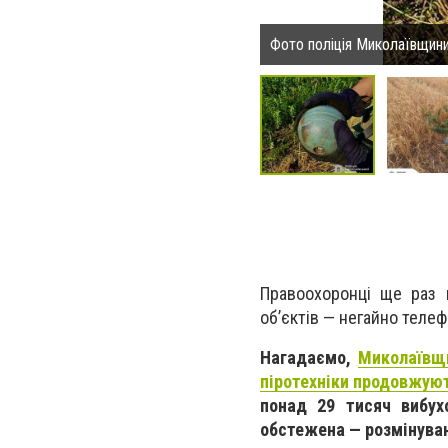
Фото поліція Миколаївщини
Правоохоронці ще раз н
об’єктів — негайно теле
Нагадаємо,
Миколаївщи
піротехніки продовжую
понад 29 тисяч вибух
обстежена — розмінуван