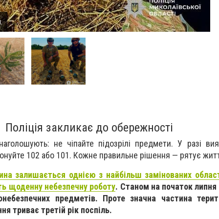
.
Поліція закликає до обережності
аголошують: не чіпайте підозрілі предмети. У разі ви
фонуйте 102 або 101. Кожне правильне рішення — рятує жит
на залишається однією з найбільш замінованих областе
ть щоденну небезпечну роботу
. Станом на початок липн
онебезпечних предметів. Проте значна частина терит
ня триває третій рік поспіль.