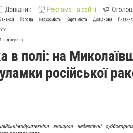
Довідник
Реклама на сайті
Оголо
Вакансії
Погода
Нерухомість
Карта міста
Довідкова
Питання
ФОТО
йне джерело
а в полі: на Миколаїв
уламки російської раке
ейські-вибухотехніки знищили небезпечні суббоєприпа