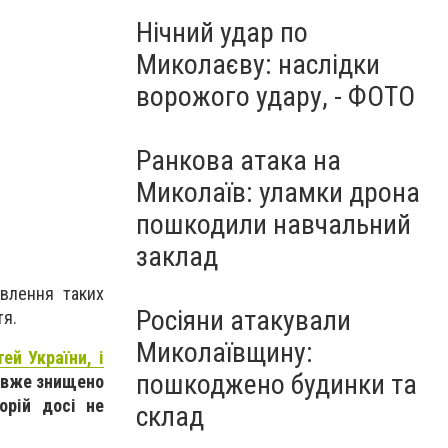
Нічний удар по
Фото поліція Миколаївщини.
Миколаєву: наслідки
ворожого удару, - ФОТО
Ранкова атака на
Миколаїв: уламки дрона
пошкодили навчальний
заклад
явлення таких
Росіяни атакували
тя.
Миколаївщину:
й України, і
пошкоджено будинки та
я вже знищено
орій досі не
склад