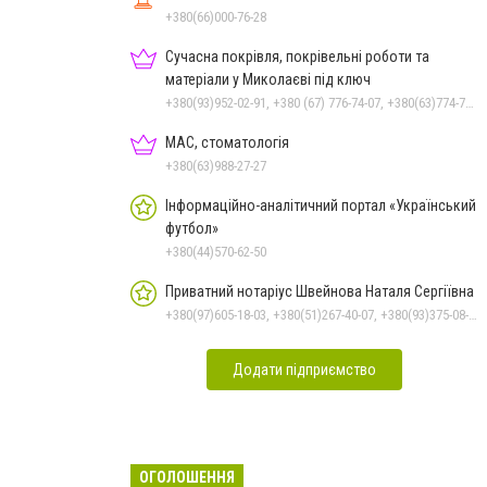
+380(66)000-76-28
Сучасна покрівля, покрівельні роботи та
матеріали у Миколаєві під ключ
+380(93)952-02-91, +380 (67) 776-74-07, +380(63)774-77-47
МАС, стоматологія
+380(63)988-27-27
Інформаційно-аналітичний портал «Український
футбол»
+380(44)570-62-50
Приватний нотаріус Швейнова Наталя Сергіївна
+380(97)605-18-03, +380(51)267-40-07, +380(93)375-08-48
Додати підприємство
ОГОЛОШЕННЯ