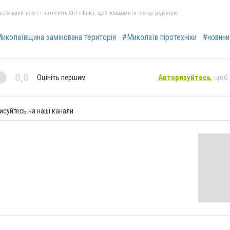
бхідний текст і натисніть Ctrl + Enter, щоб повідомити про це редакцію
иколаївщина замінована територія
#Миколаїв піротехніки
#новини
0,0
Оцініть першим
Авторизуйтесь
, щоб
исуйтесь на наші канали