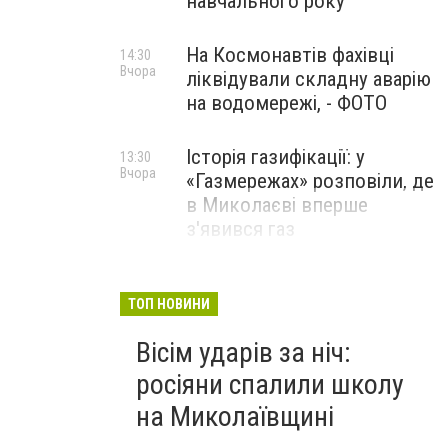
навчального року
На Космонавтів фахівці
14:30
Вчора
ліквідували складну аварію
на водомережі, - ФОТО
Історія газифікації: у
13:30
Вчора
«Газмережах» розповіли, де
в Миколаєві вперше
з'явився газ
Літній відпочинок у
13:00
Вчора
Миколаєві 2026: шукаємо
ТОП НОВИНИ
нові враження та
Вісім ударів за ніч:
перезавантаження
росіяни спалили школу
ПАРТНЕРСЬКИЙ СПЕЦПРОЄКТ
на Миколаївщині