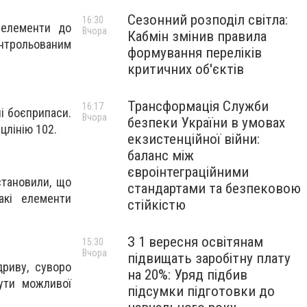
Сезонний розподіл світла:
16:30
 елементи до
Вчора
Кабмін змінив правила
онтрольованим
формування переліків
критичних об'єктів
Трансформація Служби
16:17
ні боєприпаси.
Вчора
безпеки України в умовах
цлінію 102.
екзистенційної війни:
баланс між
євроінтеграційними
становили, що
стандартами та безпековою
акі елементи
стійкістю
З 1 вересня освітянам
15:30
Вчора
підвищать заробітну плату
дриву, суворо
на 20%: Уряд підбив
ути можливої
підсумки підготовки до