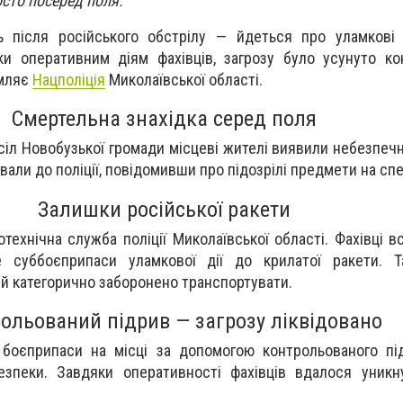
сто посеред поля.
 після російського обстрілу — йдеться про уламкові
ки оперативним діям фахівців, загрозу було усунуто к
омляє
Нацполіція
Миколаївської області.
Смертельна знахідка серед поля
 сіл Новобузької громади місцеві жителі виявили небезпеч
али до поліції, повідомивши про підозрілі предмети на спе
Залишки російської ракети
технічна служба поліції Миколаївської області. Фахівці в
 суббоєприпаси уламкової дії до крилатої ракети. Т
й категорично заборонено транспортувати.
ольований підрив — загрозу ліквідовано
 боєприпаси на місці за допомогою контрольованого пі
зпеки. Завдяки оперативності фахівців вдалося уникн