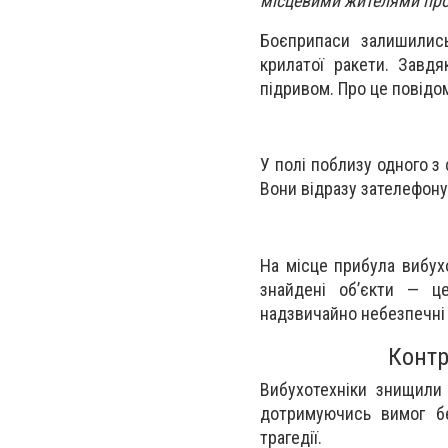
місцевими жителями про
Боєприпаси залишились
крилатої ракети. Завдя
підривом. Про це повід
У полі поблизу одного з
Вони відразу зателефонув
На місце прибула вибухо
знайдені об’єкти — це
надзвичайно небезпечні 
Контр
Вибухотехніки знищили
дотримуючись вимог бе
трагедії.