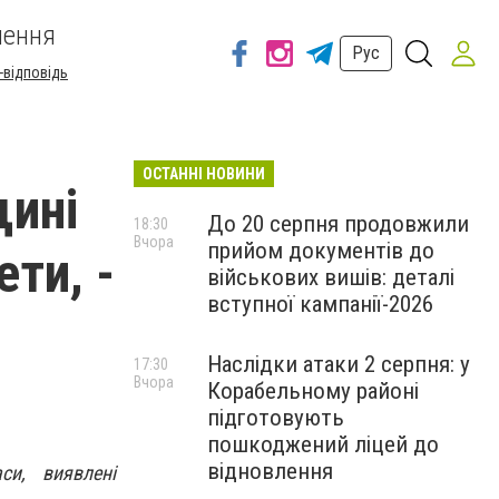
шення
Рус
-відповідь
ОСТАННІ НОВИНИ
щині
До 20 серпня продовжили
18:30
Вчора
прийом документів до
ти, -
військових вишів: деталі
вступної кампанії-2026
Наслідки атаки 2 серпня: у
17:30
Вчора
Корабельному районі
підготовують
пошкоджений ліцей до
відновлення
си, виявлені