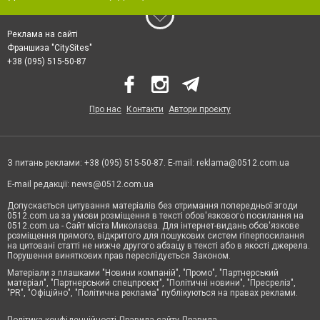
Реклама на сайті
Франшиза "CitySites"
+38 (095) 515-50-87
Про нас
Контакти
Автори проєкту
З питань реклами: +38 (095) 515-50-87. E-mail:
reklama@0512.com.ua
E-mail редакції:
news@0512.com.ua
Допускається цитування матеріалів без отримання попередньої згоди
0512.com.ua за умови розміщення в тексті обов'язкового посилання на
0512.com.ua - Сайт міста Миколаєва. Для інтернет-видань обов'язкове
розміщення прямого, відкритого для пошукових систем гіперпосилання
на цитовані статті не нижче другого абзацу в тексті або в якості джерела.
Порушення виняткових прав переслідується Законом.
Матеріали з плашками "Новини компаній", "Промо", "Партнерський
матеріал", "Партнерський спецпроєкт", "Політичні новини", "Пресреліз",
"PR", "Офіційно", "Політична реклама" публікуються на правах реклами.