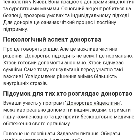
технологій у Києві. Вона працює з донорами яйцеклітин
та сурогатними мамами. Основний акцент робиться на
безпеці, прозорих умовах та індивідуальному підході.
Для донорів це означає чіткий процес і постійну
підтримку.
Психологічний аспект донорства
Про це говорять рідше. Але це важлива частина
рішення. Донорство підходить не всім. І це нормально.
Хтось готовий допомогти анонімно. Хтось відчуває
сумніви. Саме тому консультації перед участю такі
важливі. Усвідомлене рішення знімає більшість
внутрішніх страхів.
Підсумок для тих хто розглядає донорство
Взявши участь у програмі "
Донорство яйцеклітин
",
можливо реально допомогти іншим людям, отримати
гідну компенсацію та ще пройти безкоштовне медичне
обстеження свого організму.
Головне не поспішати. Задавати питання. Обирати