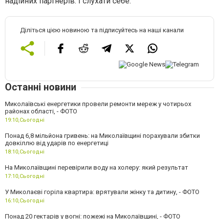
надійних партнерів. І слухати себе.
Діліться цією новиною та підписуйтесь на наші канали
Останні новини
Миколаївські енергетики провели ремонти мереж у чотирьох
районах області, - ФОТО
19:10,
Сьогодні
Понад 6,8 мільйона гривень: на Миколаївщині порахували збитки
довкіллю від ударів по енергетиці
18:10,
Сьогодні
На Миколаївщині перевірили воду на холеру: який результат
17:10,
Сьогодні
У Миколаєві горіла квартира: врятували жінку та дитину, - ФОТО
16:10,
Сьогодні
Понад 20 гектарів у вогні: пожежі на Миколаївщині, - ФОТО