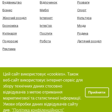
Будівництво
Відпочинок
Розваги
Бізнес
Меблі
Спорт
Жіночий розділ
Інтернет
Культура
Економіка
Інтер'єр
Мода
Кулінарія
Послуги
Родина
Подорожі
Робота
Дитячий розділ
Реклама
Цей сайт використовує «cookies». Також
веб-сайт використовує інтернет-сервіс для
збору технічних даних стосовно
відвідувачів з метою отримання
Прийняти
маркетингової та статистичної інформації.
Умови обробки даних відвідувачів сайту
див.
"Політика конфіденційності"