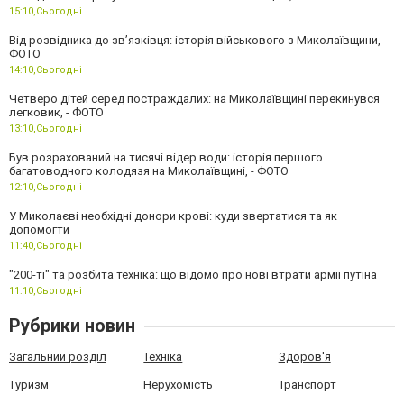
15:10,
Сьогодні
Від розвідника до зв’язківця: історія військового з Миколаївщини, -
ФОТО
14:10,
Сьогодні
Четверо дітей серед постраждалих: на Миколаївщині перекинувся
легковик, - ФОТО
13:10,
Сьогодні
Був розрахований на тисячі відер води: історія першого
багатоводного колодязя на Миколаївщині, - ФОТО
12:10,
Сьогодні
У Миколаєві необхідні донори крові: куди звертатися та як
допомогти
11:40,
Сьогодні
"200-ті" та розбита техніка: що відомо про нові втрати армії путіна
11:10,
Сьогодні
Рубрики новин
Загальний розділ
Техніка
Здоров'я
Туризм
Нерухомість
Транспорт