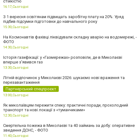
стійкістю
16:17,
Сьогодні
З 1 вересня освітянам підвищать заробітну плату на 20%: Уряд
підбив підсумки підготовки до навчального року
15:30,
Сьогодні
На Космонавтів фахівці ліквідували складну аварію на водомережі, -
ФОТО
14:30,
Сьогодні
Історія газифікації: у «Газмережах» розповіли, де в Миколаєві
вперше з'явився газ
13:30,
Сьогодні
Літній відпочинок у Миколаєві 2026: шукаємо нові враження та
перезавантаження
Партнерський спецпроєкт
13:00,
Сьогодні
Як миколаївцям пережити спеку: практичні поради, прохолодний
транспорт та нові локації з «туманчиками»
12:30,
Сьогодні
Смертельна пожежа в Миколаєві та 40 займань за добу: оперативне
зведення ДСНС, - ФОТО
11:40,
Сьогодні