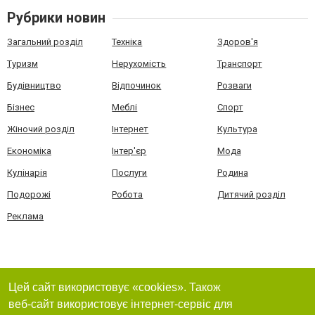
Рубрики новин
Загальний розділ
Техніка
Здоров'я
Туризм
Нерухомість
Транспорт
Будівництво
Відпочинок
Розваги
Бізнес
Меблі
Спорт
Жіночий розділ
Інтернет
Культура
Економіка
Інтер'єр
Мода
Кулінарія
Послуги
Родина
Подорожі
Робота
Дитячий розділ
Реклама
Цей сайт використовує «cookies». Також
веб-сайт використовує інтернет-сервіс для