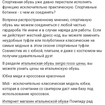
Спортивная обувь уже давно перестали исполнять
функцию исключительно практическую. Спортивные
ботинки - с чем их соединять?
Вопреки распространенному мнению, спортивную
обувь мы можем соединиться с любой частью
гардероба. Не иначе и в случае наряда для работы. Если
не действует жесткий дресс-код, вы можете заменить
неудобные туфли или полуботинки классические на
самые модные в этом сезоне спортивные туфли.
Совместив их с юбкой, платьем, и даже с костюмом мы
получим удивительный дуэт.
В разделе
итальянская обувь sergio rossi цены
, вы
можете узнать цены на итальянскую обувь.
Юбка миди и кроссовки красочные
Midi - исключительно классическая модель юбки,
которая в сочетании со свитером даст нам базу под
использование кроссовок.
Интернет магазин итальянской обуви
Помпиду рад