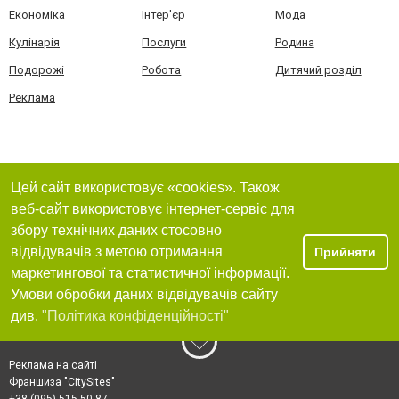
Економіка
Інтер'єр
Мода
Кулінарія
Послуги
Родина
Подорожі
Робота
Дитячий розділ
Реклама
Цей сайт використовує «cookies». Також
веб-сайт використовує інтернет-сервіс для
збору технічних даних стосовно
відвідувачів з метою отримання
Прийняти
маркетингової та статистичної інформації.
Умови обробки даних відвідувачів сайту
див.
"Політика конфіденційності"
Реклама на сайті
Франшиза "CitySites"
+38 (095) 515-50-87