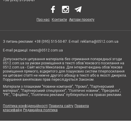
Про нас
Контакти
Автори проєкту
З питань реклами: +38 (095) 515-50-87. E-mail:
reklama@0512.com.ua
E-mail редакції:
news@0512.com.ua
Допускається цитування матеріалів без отримання попередньої згоди
0512.com.ua за умови розміщення в тексті обов'язкового посилання на
0512.com.ua - Сайт міста Миколаєва. Для інтернет-видань обов'язкове
розміщення прямого, відкритого для пошукових систем гіперпосилання
на цитовані статті не нижче другого абзацу в тексті або в якості джерела.
Порушення виняткових прав переслідується Законом.
Матеріали з плашками "Новини компаній", "Промо", "Партнерський
матеріал", "Партнерський спецпроєкт", "Політичні новини", "Пресреліз",
"PR", "Офіційно", "Політична реклама" публікуються на правах реклами.
Політика конфіденційності
Правила сайту
Правила
класифайд
Редакційна політика