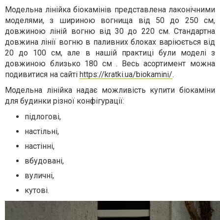
Модельна лінійка біокамінів представлена лаконічними
моделями, з шириною вогнища від 50 до 250 см,
довжиною ліній вогню від 30 до 220 см. Стандартна
довжина лінії вогню в паливних блоках варіюється від
20 до 100 см, але в нашій практиці були моделі з
довжиною близько 180 см . Весь асортимент можна
подивитися на сайті
https://kratki.ua/biokamini/
.
Модельна лінійка надає можливість купити біокаміни
для будинки різної конфігурації:
підлогові,
настільні,
настінні,
вбудовані,
вуличні,
кутові.