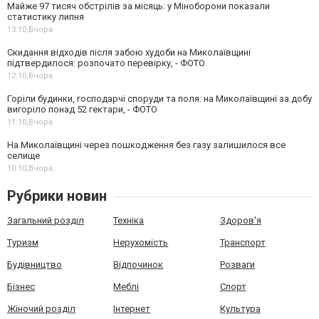
Майже 97 тисяч обстрілів за місяць: у Міноборони показали
статистику липня
13:10,
Вчора
Скидання відходів після забою худоби на Миколаївщині
підтвердилося: розпочато перевірку, - ФОТО
12:10,
Вчора
Горіли будинки, господарчі споруди та поля: на Миколаївщині за добу
вигоріло понад 52 гектари, - ФОТО
11:10,
Вчора
На Миколаївщині через пошкодження без газу залишилося все
селище
10:10,
Вчора
Рубрики новин
Загальний розділ
Техніка
Здоров'я
Туризм
Нерухомість
Транспорт
Будівництво
Відпочинок
Розваги
Бізнес
Меблі
Спорт
Жіночий розділ
Інтернет
Культура