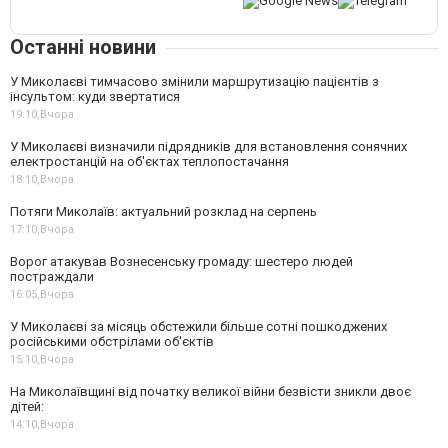
Останні новини
У Миколаєві тимчасово змінили маршрутизацію пацієнтів з
інсультом: куди звертатися
19:10,
Вчора
У Миколаєві визначили підрядників для встановлення сонячних
електростанцій на об'єктах теплопостачання
18:10,
Вчора
Потяги Миколаїв: актуальний розклад на серпень
17:10,
Вчора
Ворог атакував Вознесенську громаду: шестеро людей
постраждали
16:05,
Вчора
У Миколаєві за місяць обстежили більше сотні пошкоджених
російськими обстрілами об'єктів
15:10,
Вчора
На Миколаївщині від початку великої війни безвісти зникли двоє
дітей:
14:10,
Вчора