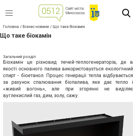
Головна
Бізнес новини
Що таке біокамін
Що таке біокамін
Загальний розділ
Біокамін це різновид печей-теплогенераторів, де в
якості основного палива використовується екологічний
спирт - біоетанол. Процес генерації тепла відбувається
за рахунок спалювання біопалива, яке дає тепло і
«живий вогонь», але при згорянні не виділяє
вуглекислий газ, дим, золу, сажу.