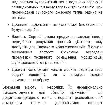
виділяється вуглекислий газ з водяною парою, в
співвідношенні рівному згорянні трьох свічок. При
перекиданні сучасного джерела тепла рідина не
витікає.
Дозвільні документи на установку биокамин не
будуть потрібні.
Вартість. Сертифікована продукція високої якості
передбачає розумний ціновий діапазон, тому
доступна для широкого кола споживачів. В основі
визначення вартості біокаміна закладені
параметри технічного оснащення, модифікації,
функціонального призначення.
Дизайн. Конструкції мають досить варіацій, щоб
задати основний тон в інтер'єрі, надати
завершеності образу.
Біокаміни мають і недоліки. Їх нераціонально
використовувати для обігріву приміщення. Це
додаткове джерело тепла, створення розслаблюючій
атмосфери, елемент декоративної цінності,