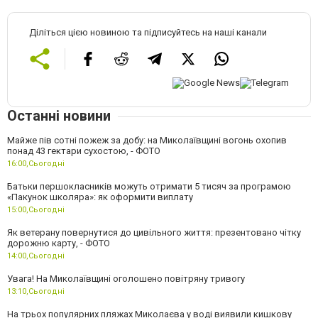
Діліться цією новиною та підписуйтесь на наші канали
Останні новини
Майже пів сотні пожеж за добу: на Миколаївщині вогонь охопив
понад 43 гектари сухостою, - ФОТО
16:00,
Сьогодні
Батьки першокласників можуть отримати 5 тисяч за програмою
«Пакунок школяра»: як оформити виплату
15:00,
Сьогодні
Як ветерану повернутися до цивільного життя: презентовано чітку
дорожню карту, - ФОТО
14:00,
Сьогодні
Увага! На Миколаївщині оголошено повітряну тривогу
13:10,
Сьогодні
На трьох популярних пляжах Миколаєва у воді виявили кишкову