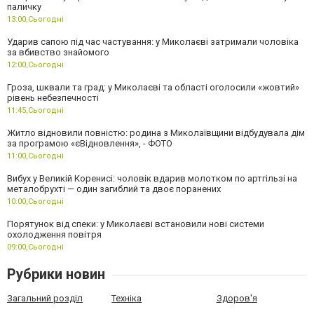
паличку
13:00,
Сьогодні
Ударив сапою під час частування: у Миколаєві затримали чоловіка
за вбивство знайомого
12:00,
Сьогодні
Гроза, шквали та град: у Миколаєві та області оголосили «жовтий»
рівень небезпечності
11:45,
Сьогодні
Житло відновили повністю: родина з Миколаївщини відбудувала дім
за програмою «єВідновлення», - ФОТО
11:00,
Сьогодні
Вибух у Великій Коренисі: чоловік вдарив молотком по артгільзі на
металобрухті — один загиблий та двоє поранених
10:00,
Сьогодні
Порятунок від спеки: у Миколаєві встановили нові системи
охолодження повітря
09:00,
Сьогодні
Рубрики новин
Загальний розділ
Техніка
Здоров'я