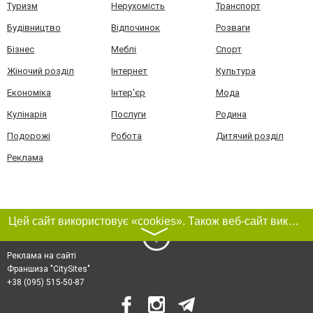
Туризм
Нерухомість
Транспорт
Будівництво
Відпочинок
Розваги
Бізнес
Меблі
Спорт
Жіночий розділ
Інтернет
Культура
Економіка
Інтер'єр
Мода
Кулінарія
Послуги
Родина
Подорожі
Робота
Дитячий розділ
Реклама
Цей сайт використовує «cookies». Також веб-сайт використовує інтернет-сервіс для збору технічних даних стосовно відвідувачів з метою отримання маркетингової та статистичної інформації. Умови обробки даних відвідувачів сайту див.
〉
Реклама на сайті
Франшиза "CitySites"
+38 (095) 515-50-87