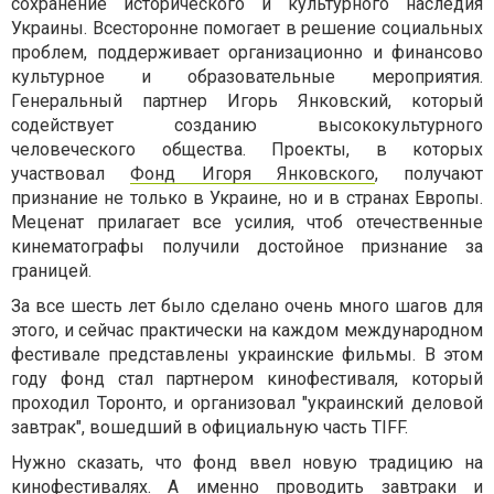
сохранение исторического и культурного наследия
Украины. Всесторонне помогает в решение социальных
проблем, поддерживает организационно и финансово
культурное и образовательные мероприятия.
Генеральный партнер Игорь Янковский, который
содействует созданию высококультурного
человеческого общества. Проекты, в которых
участвовал
Фонд Игоря Янковского
, получают
признание не только в Украине, но и в странах Европы.
Меценат прилагает все усилия, чтоб отечественные
кинематографы получили достойное признание за
границей.
За все шесть лет было сделано очень много шагов для
этого, и сейчас практически на каждом международном
фестивале представлены украинские фильмы. В этом
году фонд стал партнером кинофестиваля, который
проходил Торонто, и организовал "украинский деловой
завтрак", вошедший в официальную часть TIFF.
Нужно сказать, что фонд ввел новую традицию на
кинофестивалях. А именно проводить завтраки и