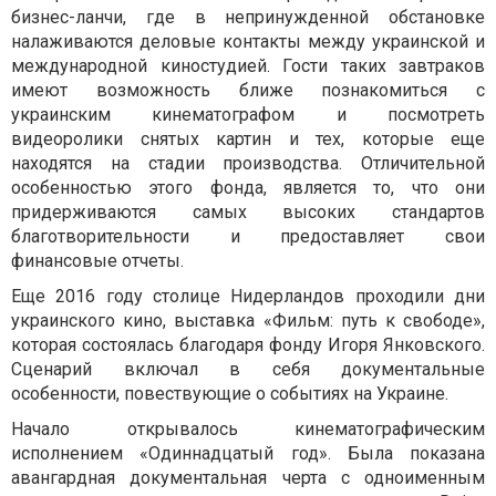
бизнес-ланчи, где в непринужденной обстановке
налаживаются деловые контакты между украинской и
международной киностудией. Гости таких завтраков
имеют возможность ближе познакомиться с
украинским кинематографом и посмотреть
видеоролики снятых картин и тех, которые еще
находятся на стадии производства. Отличительной
особенностью этого фонда, является то, что они
придерживаются самых высоких стандартов
благотворительности и предоставляет свои
финансовые отчеты.
Еще 2016 году столице Нидерландов проходили дни
украинского кино, выставка «Фильм: путь к свободе»,
которая состоялась благодаря фонду Игоря Янковского.
Сценарий включал в себя документальные
особенности, повествующие о событиях на Украине.
Начало открывалось кинематографическим
исполнением «Одиннадцатый год». Была показана
авангардная документальная черта с одноименным