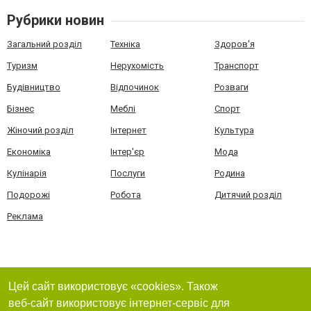
Рубрики новин
Загальний розділ
Техніка
Здоров'я
Туризм
Нерухомість
Транспорт
Будівництво
Відпочинок
Розваги
Бізнес
Меблі
Спорт
Жіночий розділ
Інтернет
Культура
Економіка
Інтер'єр
Мода
Кулінарія
Послуги
Родина
Подорожі
Робота
Дитячий розділ
Реклама
Цей сайт використовує «cookies». Також
веб-сайт використовує інтернет-сервіс для