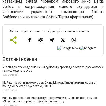
названием, снятая пионером мирового кино Dziga
Vertov, в сопровождении живого саундтрека в
исполнении украинского композитора Антона
Байбакова и музыканта Софии Терты (фортепиано).
Діліться цією новиною та підписуйтесь на наші канали
Останні новини
Унаслідок атаки дронів на Снігурівську громаду постраждав чоловік
та пошкоджено АЗС
22:02,
Вчора
Майже пів сотні пожеж за добу: на Миколаївщині вогонь охопив
понад 43 гектари сухостою, - ФОТО
16:00,
Вчора
Батьки першокласників можуть отримати 5 тисяч за програмою
«Пакунок школяра»: як оформити виплату
15:00,
Вчора