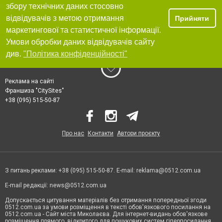
збору технічних даних стосовно
відвідувачів з метою отримання
Прийняти
маркетингової та статистичної інформації.
Умови обробки даних відвідувачів сайту
див.
"Політика конфіденційності"
Реклама на сайті
Франшиза "CitySites"
+38 (095) 515-50-87
Про нас
Контакти
Автори проєкту
З питань реклами: +38 (095) 515-50-87. E-mail:
reklama@0512.com.ua
E-mail редакції:
news@0512.com.ua
Допускається цитування матеріалів без отримання попередньої згоди
0512.com.ua за умови розміщення в тексті обов'язкового посилання на
0512.com.ua - Сайт міста Миколаєва. Для інтернет-видань обов'язкове
розміщення прямого, відкритого для пошукових систем гіперпосилання