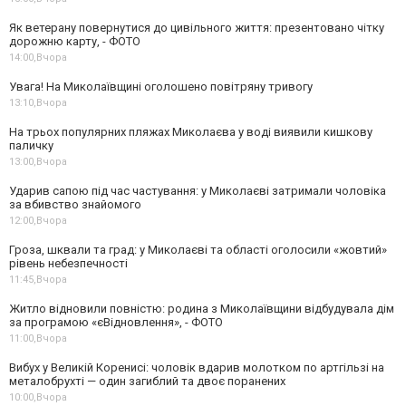
Як ветерану повернутися до цивільного життя: презентовано чітку
дорожню карту, - ФОТО
14:00,
Вчора
Увага! На Миколаївщині оголошено повітряну тривогу
13:10,
Вчора
На трьох популярних пляжах Миколаєва у воді виявили кишкову
паличку
13:00,
Вчора
Ударив сапою під час частування: у Миколаєві затримали чоловіка
за вбивство знайомого
12:00,
Вчора
Гроза, шквали та град: у Миколаєві та області оголосили «жовтий»
рівень небезпечності
11:45,
Вчора
Житло відновили повністю: родина з Миколаївщини відбудувала дім
за програмою «єВідновлення», - ФОТО
11:00,
Вчора
Вибух у Великій Коренисі: чоловік вдарив молотком по артгільзі на
металобрухті — один загиблий та двоє поранених
10:00,
Вчора