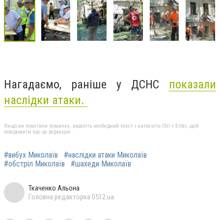
Нагадаємо, раніше у ДСНС
показали
наслідки атаки.
Якщо ви помітили помилку, виділіть необхідний текст і натисніть Ctrl + Enter, щоб
повідомити про це редакцію
#вибух Миколаїв
#наслідки атаки Миколаїв
#обстріл Миколаїв
#шахеди Миколаїв
Ткаченко Альона
Головна редакторка 0512.ua