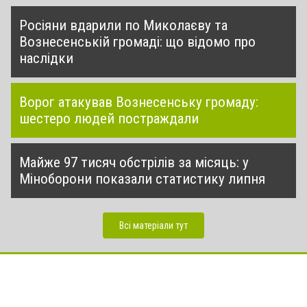
Росіяни вдарили по Миколаєву та
Вознесенській громаді: що відомо про
наслідки
Ворог атакував Вознесенську громаду:
шестеро людей постраждали
Майже 97 тисяч обстрілів за місяць: у
Міноборони показали статистику липня
Всі матеріали тут