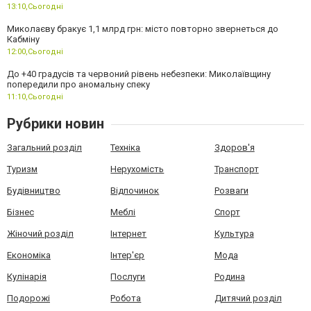
13:10,
Сьогодні
Миколаєву бракує 1,1 млрд грн: місто повторно звернеться до
Кабміну
12:00,
Сьогодні
До +40 градусів та червоний рівень небезпеки: Миколаївщину
попередили про аномальну спеку
11:10,
Сьогодні
Рубрики новин
Загальний розділ
Техніка
Здоров'я
Туризм
Нерухомість
Транспорт
Будівництво
Відпочинок
Розваги
Бізнес
Меблі
Спорт
Жіночий розділ
Інтернет
Культура
Економіка
Інтер'єр
Мода
Кулінарія
Послуги
Родина
Подорожі
Робота
Дитячий розділ