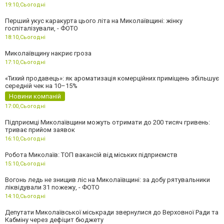
19:10,
Сьогодні
Перший укус каракурта цього літа на Миколаївщині: жінку
госпіталізували, - ФОТО
18:10,
Сьогодні
Миколаївщину накриє гроза
17:10,
Сьогодні
«Тихий продавець»: як ароматизація комерційних приміщень збільшує
середній чек на 10–15%
Новини компаній
17:00,
Сьогодні
Підприємці Миколаївщини можуть отримати до 200 тисяч гривень:
триває прийом заявок
16:10,
Сьогодні
Робота Миколаїв: ТОП вакансій від міських підприємств
15:10,
Сьогодні
Вогонь ледь не знищив ліс на Миколаївщині: за добу рятувальники
ліквідували 31 пожежу, - ФОТО
14:10,
Сьогодні
Депутати Миколаївської міськради звернулися до Верховної Ради та
Кабміну через дефіцит бюджету