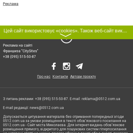
Реклама
Цей сайт використовує «cookies». Також веб-сайт використовує інтернет-сервіс для збору технічних даних стосовно відвідувачів з метою отримання маркетингової та статистичної інформації. Умови обробки даних відвідувачів сайту див.
〉
Реклама на сайті
Франшиза "CitySites"
+38 (095) 515-50-87
Про нас
Контакти
Автори проєкту
З питань реклами: +38 (095) 515-50-87. E-mail:
reklama@0512.com.ua
E-mail редакції:
news@0512.com.ua
Допускається цитування матеріалів без отримання попередньої згоди
0512.com.ua за умови розміщення в тексті обов'язкового посилання на
0512.com.ua - Сайт міста Миколаєва. Для інтернет-видань обов'язкове
розміщення прямого, відкритого для пошукових систем гіперпосилання