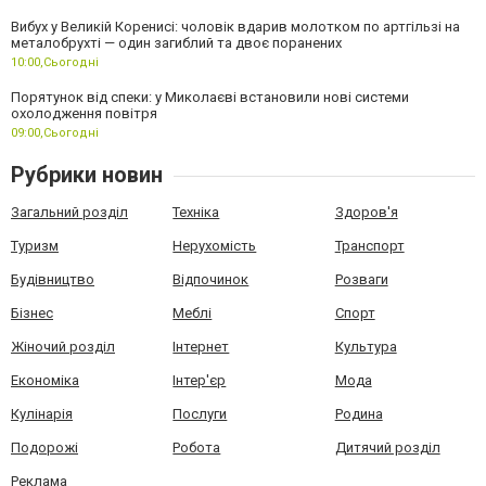
Вибух у Великій Коренисі: чоловік вдарив молотком по артгільзі на
металобрухті — один загиблий та двоє поранених
10:00,
Сьогодні
Порятунок від спеки: у Миколаєві встановили нові системи
охолодження повітря
09:00,
Сьогодні
Рубрики новин
Загальний розділ
Техніка
Здоров'я
Туризм
Нерухомість
Транспорт
Будівництво
Відпочинок
Розваги
Бізнес
Меблі
Спорт
Жіночий розділ
Інтернет
Культура
Економіка
Інтер'єр
Мода
Кулінарія
Послуги
Родина
Подорожі
Робота
Дитячий розділ
Реклама