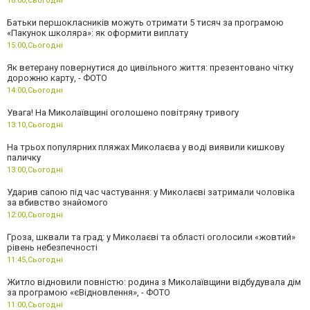
16:00,
Сьогодні
Батьки першокласників можуть отримати 5 тисяч за програмою
«Пакунок школяра»: як оформити виплату
15:00,
Сьогодні
Як ветерану повернутися до цивільного життя: презентовано чітку
дорожню карту, - ФОТО
14:00,
Сьогодні
Увага! На Миколаївщині оголошено повітряну тривогу
13:10,
Сьогодні
На трьох популярних пляжах Миколаєва у воді виявили кишкову
паличку
13:00,
Сьогодні
Ударив сапою під час частування: у Миколаєві затримали чоловіка
за вбивство знайомого
12:00,
Сьогодні
Гроза, шквали та град: у Миколаєві та області оголосили «жовтий»
рівень небезпечності
11:45,
Сьогодні
Житло відновили повністю: родина з Миколаївщини відбудувала дім
за програмою «єВідновлення», - ФОТО
11:00,
Сьогодні