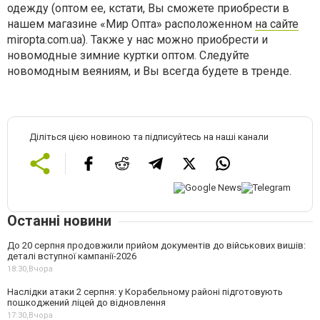
одежду (оптом ее, кстати, Вы сможете приобрести в
нашем магазине «Мир Опта» расположенном
на сайте
miropta.com.ua). Также у нас можно приобрести и
новомодные зимние куртки оптом. Следуйте
новомодным веяниям, и Вы всегда будете в тренде.
Діліться цією новиною та підписуйтесь на наші канали
Останні новини
До 20 серпня продовжили прийом документів до військових вишів:
деталі вступної кампанії-2026
18:30,
Вчора
Наслідки атаки 2 серпня: у Корабельному районі підготовують
пошкоджений ліцей до відновлення
17:30,
Вчора