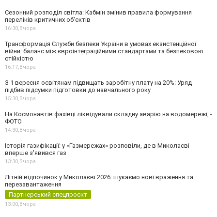
Сезонний розподіл світла: Кабмін змінив правила формування
переліків критичних об'єктів
16:30,
Вчора
Трансформація Служби безпеки України в умовах екзистенційної
війни: баланс між євроінтеграційними стандартами та безпековою
стійкістю
16:17,
Вчора
З 1 вересня освітянам підвищать заробітну плату на 20%: Уряд
підбив підсумки підготовки до навчального року
15:30,
Вчора
На Космонавтів фахівці ліквідували складну аварію на водомережі, -
ФОТО
14:30,
Вчора
Історія газифікації: у «Газмережах» розповіли, де в Миколаєві
вперше з'явився газ
13:30,
Вчора
Літній відпочинок у Миколаєві 2026: шукаємо нові враження та
перезавантаження
Партнерський спецпроєкт
13:00,
Вчора