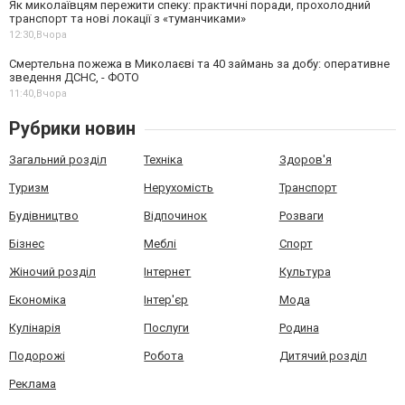
Як миколаївцям пережити спеку: практичні поради, прохолодний
транспорт та нові локації з «туманчиками»
12:30,
Вчора
Смертельна пожежа в Миколаєві та 40 займань за добу: оперативне
зведення ДСНС, - ФОТО
11:40,
Вчора
Рубрики новин
Загальний розділ
Техніка
Здоров'я
Туризм
Нерухомість
Транспорт
Будівництво
Відпочинок
Розваги
Бізнес
Меблі
Спорт
Жіночий розділ
Інтернет
Культура
Економіка
Інтер'єр
Мода
Кулінарія
Послуги
Родина
Подорожі
Робота
Дитячий розділ
Реклама