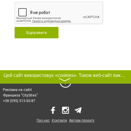
Відправити
Цей сайт використовує «cookies». Також веб-сайт використовує інтернет-сервіс для збору технічних даних стосовно відвідувачів з метою отримання маркетингової та статистичної інформації. Умови обробки даних відвідувачів сайту див.
〉
Реклама на сайті
Франшиза "CitySites"
+38 (095) 515-50-87
Про нас
Контакти
Автори проєкту