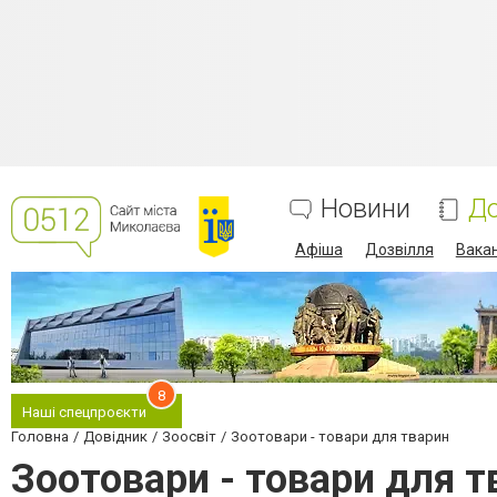
Новини
До
Афіша
Дозвілля
Вакан
8
Наші спецпроєкти
Головна
Довідник
Зоосвіт
Зоотовари - товари для тварин
Зоотовари - товари для 