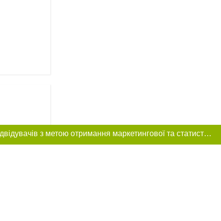
Цей сайт використовує «cookies». Також веб-сайт використовує інтернет-сервіс для збору технічних даних стосовно відвідувачів з метою отримання маркетингової та статистичної інформації. Умови обробки даних відвідувачів сайту див.