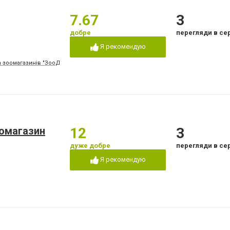
7.67
3
добре
перегляди в се
Я рекомендую
а зоомагазинів "ЗооДжунгли" (зупинка "Автовокзал")
оомагазин
12
3
дуже добре
перегляди в се
Я рекомендую