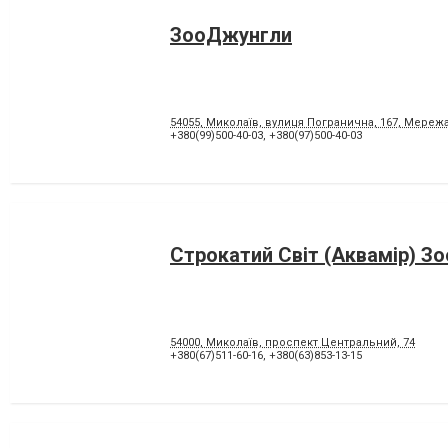
ЗооДжунгли
54055, Миколаїв, вулиця Погранична, 167, Мереж
+380(99)500-40-03
,
+380(97)500-40-03
Строкатий Світ (Аквамір) З
54000, Миколаїв, проспект Центральний, 74
+380(67)511-60-16
,
+380(63)853-13-15