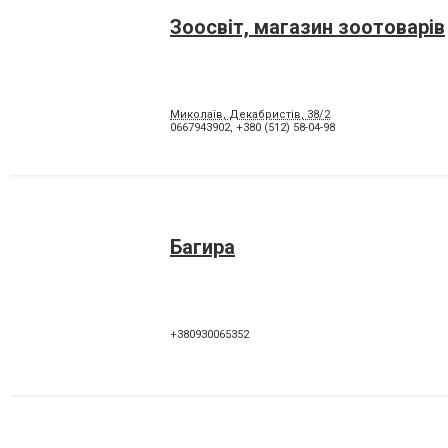
Зоосвіт, магазин зоотоварів
Миколаїв, Декабристів, 38/2
0667943902
,
+380 (512) 58-04-98
Багира
+380930065352