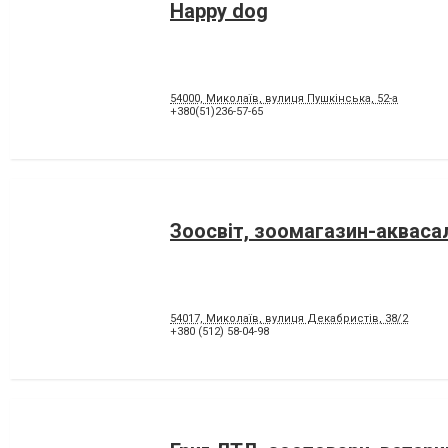
Happy dog
54000, Миколаїв, вулиця Пушкінська, 52-а
+380(51)236-57-65
Зоосвiт, зоомагазин-акваса
54017, Миколаїв, вулиця Декабристів, 38/2
+380 (512) 58-04-98