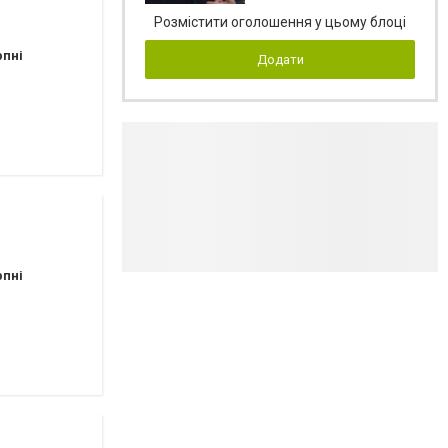
Розмістити оголошення у цьому блоці
рпні
Додати
рпні