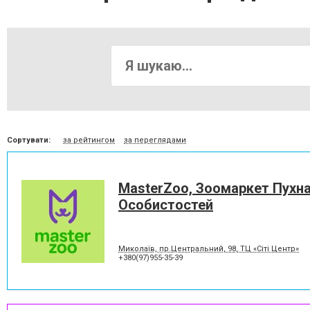
Сортувати:
за рейтингом
за переглядами
MasterZoo, Зоомаркет Пухн
Особистостей
Миколаїв, пр.Центральний, 98, ТЦ «Сіті Центр»
+380(97)955-35-39