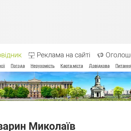
відник
Реклама на сайті
Оголош
сії
Погода
Нерухомість
Карта міста
Довідкова
Питання
тварин Миколаїв