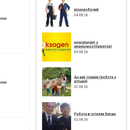
різноробочий
04.08.26
рпні
консультант з
нерухомості(рієлтор)
03.08.26
Au pair Іспанія (робота з
дітьми)
рпні
02.08.26
Робота в готелях Китаю
02.08.26