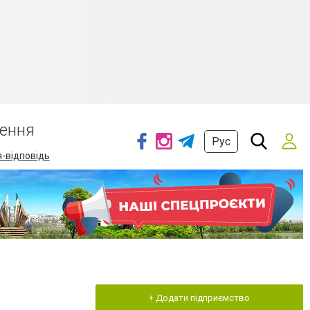
ення
Рус
-відповідь
+ Додати підприємство