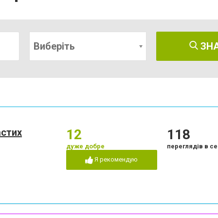
Виберіть
ЗН
астих
12
118
дуже добре
переглядів в се
Я рекомендую