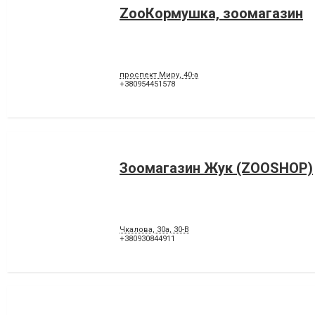
ZooКормушка, зоомагазин
проспект Миру, 40-а
+380954451578
Зоомагазин Жук (ZOOSHOP)
Чкалова, 30а, 30-В
+380930844911