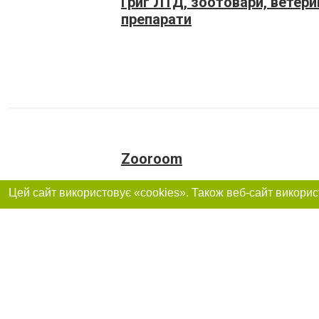
Григ ЛТД, зоотовари, ветери
препарати
Zooroom
Николаев, ул. Чкалова , 30-А
0639458997
WellFood - корм для котів і 