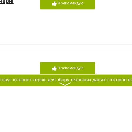
нарні
Я рекомендую
Я рекомендую
〉
собак з