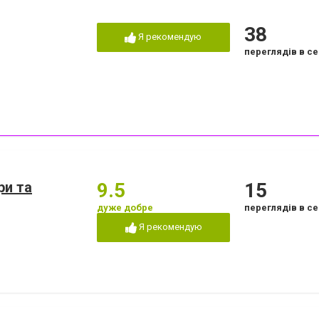
38
Я рекомендую
переглядів в се
ри та
9.5
15
дуже добре
переглядів в се
Я рекомендую