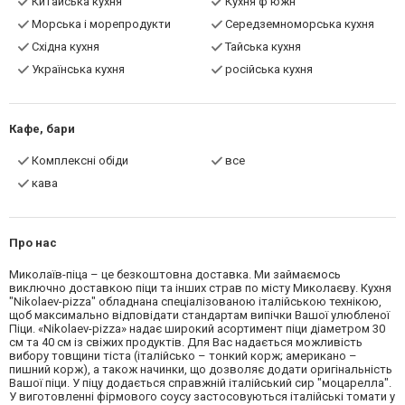
Китайська кухня
Кухня ф'южн
Морська і морепродукти
Середземноморська кухня
Східна кухня
Тайська кухня
Українська кухня
російська кухня
Кафе, бари
Комплексні обіди
все
кава
Про нас
Миколаїв-піца – це безкоштовна доставка. Ми займаємось
виключно доставкою піци та інших страв по місту Миколаєву. Кухня
"Nikolaev-pizza" обладнана спеціалізованою італійською технікою,
щоб максимально відповідати стандартам випічки Вашої улюбленої
Піци. «Nikolaev-pizza» надає широкий асортимент піци діаметром 30
см та 40 см із свіжих продуктів. Для Вас надається можливість
вибору товщини тіста (італійсько – тонкий корж; американо –
пишний корж), а також начинки, що дозволяє додати оригінальність
Вашої піци. У піцу додається справжній італійський сир "моцарелла".
У виготовленні фірмового соусу застосовуються італійські томати у