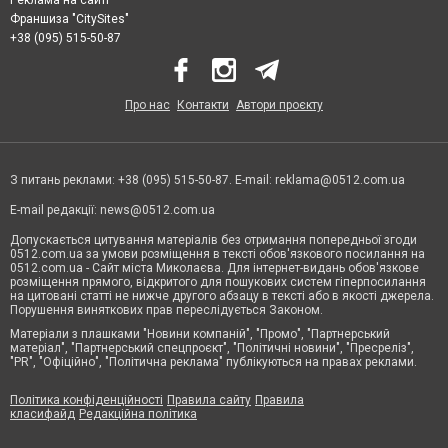
Франшиза "CitySites"
+38 (095) 515-50-87
Про нас
Контакти
Автори проєкту
З питань реклами: +38 (095) 515-50-87. E-mail:
reklama@0512.com.ua
E-mail редакції:
news@0512.com.ua
Допускається цитування матеріалів без отримання попередньої згоди
0512.com.ua за умови розміщення в тексті обов'язкового посилання на
0512.com.ua - Сайт міста Миколаєва. Для інтернет-видань обов'язкове
розміщення прямого, відкритого для пошукових систем гіперпосилання
на цитовані статті не нижче другого абзацу в тексті або в якості джерела.
Порушення виняткових прав переслідується Законом.
Матеріали з плашками "Новини компаній", "Промо", "Партнерський
матеріал", "Партнерський спецпроєкт", "Політичні новини", "Пресреліз",
"PR", "Офіційно", "Політична реклама" публікуються на правах реклами.
Політика конфіденційності
Правила сайту
Правила
класифайд
Редакційна політика