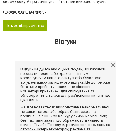
своєму соку. А при замішуванні тіста ми використовуємо...
Показати повний опис
Це моє підприємство
Відгуки
Відгук - це думка або оцінка людей, які бажають
передати досвід або враження іншим
користувачам нашого сайту з обов'язковою
аргументацією залишеного відгука. Це допоможе
багатьом прийняти правильне рішення.
Коментарі призначені для спілкування та
обговорення, а також для роз'яснення питань, що
цікавлять.
Не дозволяється:
використання ненормативної
лексики, погроз або образ; безпосереднє
порівняння з іншими конкуруючими компаніями;
безпідставні заяви, що ображають діяльність
компанії і / або її послуги; розміщення посилань на
сторонні інтернет-ресурси; реклама та