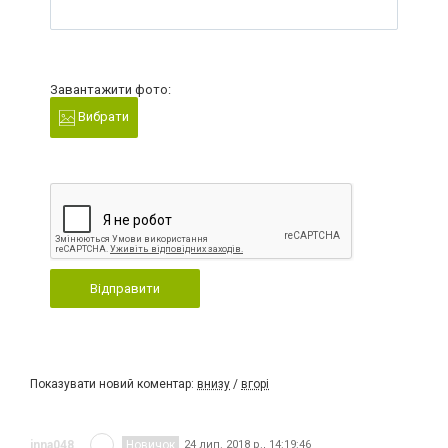
Завантажити фото:
Вибрати
Відправити
Показувати новий коментар:
внизу
/
вгорі
inna048
Новичок
24 лип. 2018 р., 14:19:46