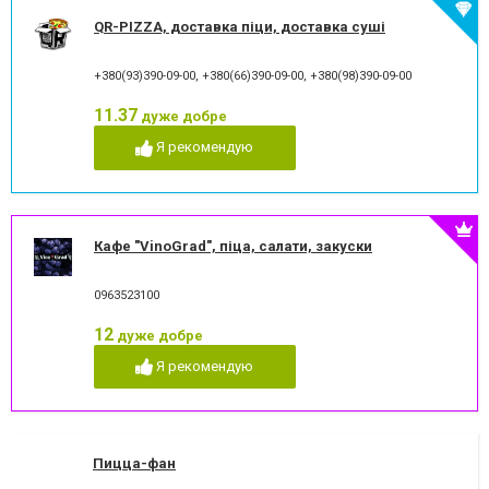
QR-PIZZA, доставка піци, доставка суші
+380(93)390-09-00
,
+380(66)390-09-00
,
+380(98)390-09-00
11.37
дуже добре
Я рекомендую
Кафе "VinoGrad", піца, салати, закуски
0963523100
12
дуже добре
Я рекомендую
Пицца-фан