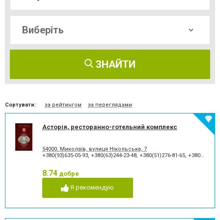
ЗНАЙТИ
Сортувати:
за рейтингом
за переглядами
Асторія, ресторанно-готельний комплекс
54000, Миколаїв, вулиця Нікольська, 7
+380(93)635-05-93
,
+380(63)244-23-48
,
+380(51)276-81-65
,
+380(93)361-03-37
8.74
добре
Я рекомендую