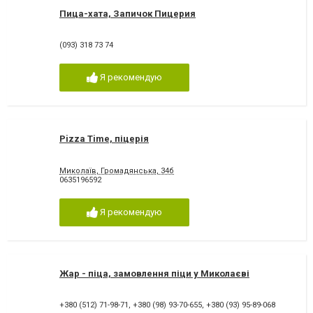
Пица-хата, Запичок Пицерия
(093) 318 73 74
Я рекомендую
Pizza Time, піцерія
Миколаїв, Громадянська, 34б
0635196592
Я рекомендую
Жар - піца, замовлення піци у Миколаєві
+380 (512) 71-98-71
,
+380 (98) 93-70-655
,
+380 (93) 95-89-068