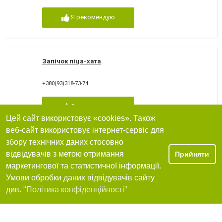
Я рекомендую
Запічок піца-хата
+380(93)318-73-74
Я рекомендую
Цей сайт використовує «cookies». Також
веб-сайт використовує інтернет-сервіс для
збору технічних даних стосовно
Піцерія "Scorini"
відвідувачів з метою отримання
Прийняти
маркетингової та статистичної інформації.
Миколаїв, вулиця Пушкінська, 10
Умови обробки даних відвідувачів сайту
+380 (67) 210-30-30
Фільтри
див.
"Політика конфіденційності"
Я рекомендую