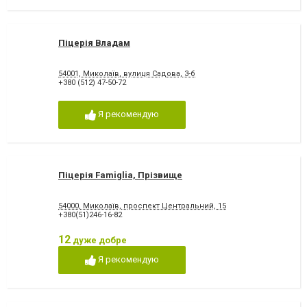
Піцерія Владам
54001, Миколаїв, вулиця Садова, 3-б
+380 (512) 47-50-72
Я рекомендую
Піцерія Famiglia, Прізвище
54000, Миколаїв, проспект Центральний, 15
+380(51)246-16-82
12
дуже добре
Я рекомендую