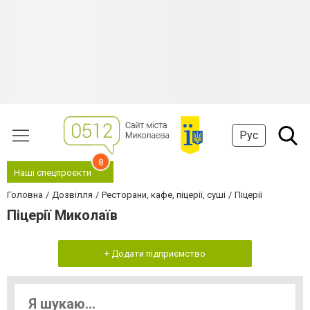
Рус
8
Наші спецпроєкти
Головна
Дозвілля
Ресторани, кафе, піцерії, суші
Піцерії
Піцерії Миколаїв
+ Додати підприємство