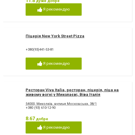
11.8
дуже добре
Я рекомендую
Піцерія New York Street Pizza
+380(93)441-53-81
Я рекомендую
Ресторан Viva Italia, ресторан, піцерія, піца на
живому вогні у Миколаєві, Віва Італія
54000, Миколаїв, вулиця Московська, 38/1
+380 (93) 610-12-90
8.67
добре
Я рекомендую