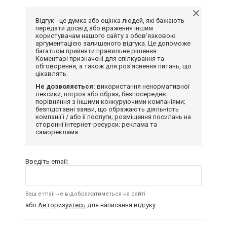
Відгук - це думка або оцінка людей, які бажають
передати досвід або враження іншим
користувачам нашого сайту з обов'язковою
аргументацією залишеного відгука. Це допоможе
багатьом прийняти правильне рішення.
Коментарі призначені для спілкування та
обговорення, а також для роз'яснення питань, що
цікавлять.
Не дозволяється:
використання ненормативної
лексики, погроз або образ; безпосереднє
порівняння з іншими конкуруючими компаніями;
безпідставні заяви, що ображають діяльність
компанії і / або її послуги; розміщення посилань на
сторонні інтернет-ресурси; реклама та
самореклама.
Введіть email:
Ваш e-mail не відображатиметься на сайті
або
Авторизуйтесь
для написання відгуку