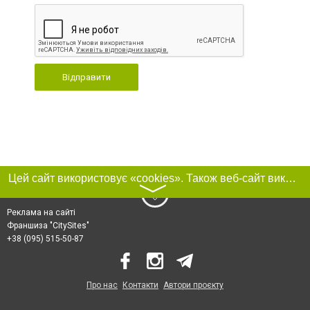
Відправити
Цей сайт використовує «cookies». Також веб-сайт використовує інтернет-сервіс для збору технічних даних стосовно відвідувачів з метою отримання маркетингової та статистичної інформації. Умови обробки даних відвідувачів сайту див.
〉
Реклама на сайті
Франшиза "CitySites"
+38 (095) 515-50-87
Про нас
Контакти
Автори проєкту