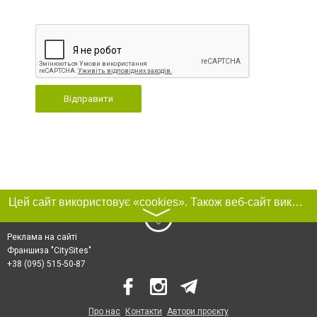
Відправити
Цей сайт використовує «cookies». Також веб-сайт використовує інтернет-сервіс для збору технічних даних стосовно відвідувачів з метою отримання маркетингової та статистичної інформації. Умови обробки даних відвідувачів сайту див.
〉
Реклама на сайті
Франшиза "CitySites"
+38 (095) 515-50-87
Про нас
Контакти
Автори проєкту