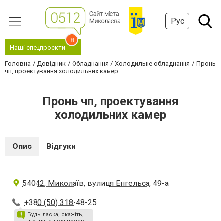
Рус
8
Наші спецпроєкти
Головна
Довідник
Обладнання
Холодильне обладнання
Пронь
чп, проектування холодильних камер
Пронь чп, проектування
холодильних камер
Опис
Відгуки
54042, Миколаїв, вулиця Енгельса, 49-а
+380 (50) 318-48-25
Будь ласка, скажіть,
що дізналися номер