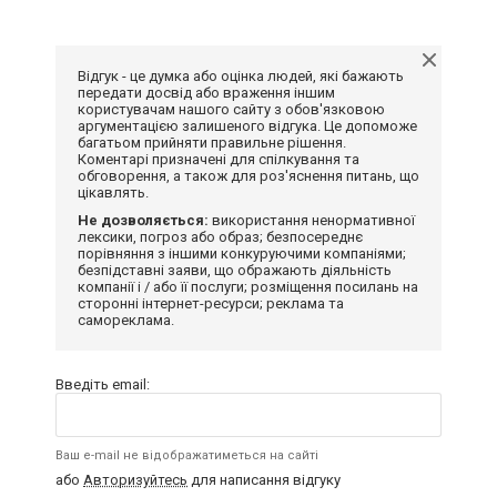
Відгук - це думка або оцінка людей, які бажають
передати досвід або враження іншим
користувачам нашого сайту з обов'язковою
аргументацією залишеного відгука. Це допоможе
багатьом прийняти правильне рішення.
Коментарі призначені для спілкування та
обговорення, а також для роз'яснення питань, що
цікавлять.
Не дозволяється:
використання ненормативної
лексики, погроз або образ; безпосереднє
порівняння з іншими конкуруючими компаніями;
безпідставні заяви, що ображають діяльність
компанії і / або її послуги; розміщення посилань на
сторонні інтернет-ресурси; реклама та
самореклама.
Введіть email:
Ваш e-mail не відображатиметься на сайті
або
Авторизуйтесь
для написання відгуку