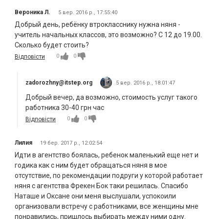
Вероника Л.
5 вер. 2016 р., 17:55:40
Добрый день, ребёнку втрокласснику нужна няня -
учитель начальных классов, это возможно? С 12 до 19.00.
Сколько будет стоить?
0
0
Відповісти
zadorozhny@itstep.org
5 вер. 2016 р., 18:01:47
Добрый вечер, да возможно, стоимость услуг такого
работника 30-40 грн час
0
0
Відповісти
Лилия
19 бер. 2017 р., 12:02:54
Идти в агентство боялась, ребенок маленький еще нет и
годика как с ним будет обращаться няня в мое
отсутствие, по рекомендации подруги у которой работает
няня с агентства Фрекен Бок таки решилась. Спасибо
Наташе и Оксане они меня выслушали, успокоили
организовали встречу с работниками, все женщины мне
понравились, пришлось выбирать между ними одну.