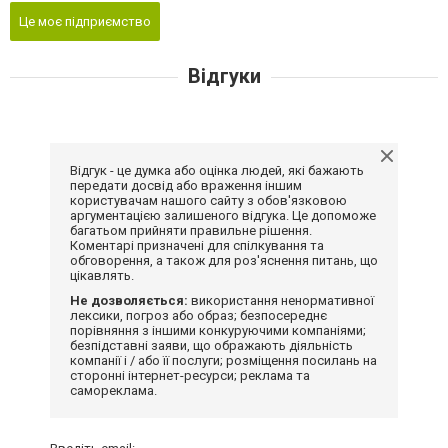
Це моє підприємство
Відгуки
Відгук - це думка або оцінка людей, які бажають
передати досвід або враження іншим
користувачам нашого сайту з обов'язковою
аргументацією залишеного відгука. Це допоможе
багатьом прийняти правильне рішення.
Коментарі призначені для спілкування та
обговорення, а також для роз'яснення питань, що
цікавлять.
Не дозволяється:
використання ненормативної
лексики, погроз або образ; безпосереднє
порівняння з іншими конкуруючими компаніями;
безпідставні заяви, що ображають діяльність
компанії і / або її послуги; розміщення посилань на
сторонні інтернет-ресурси; реклама та
самореклама.