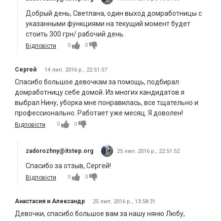
Добрый день, Светлана, один выход домработницы с
указанными функциями на текущий момент будет
стоить 300 грн/ рабочий день.
0
0
Відповісти
Сергей
14 лип. 2016 р., 22:51:57
Спасибо большое девочкам за помощь, подбирал
домработницу себе домой. Из многих кандидатов я
выбрал Нину, уборка мне понравилась, все тщательно и
профессионально. Работает уже месяц. Я доволен!
0
0
Відповісти
zadorozhny@itstep.org
25 лип. 2016 р., 22:51:52
Спасибо за отзыв, Сергей!
0
0
Відповісти
Анастасия и Александр
25 лип. 2016 р., 13:58:31
Девочки, спасибо большое вам за нашу няню Любу,