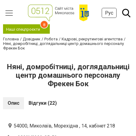
Рус
8
Наші спецпроєкти
Головна
Довідник
Робота
Кадрові, рекрутингові агентства
Няні, домробітниці, доглядальниці центр домашнього персоналу
Фрекен Бок
Няні, домробітниці, доглядальниці
центр домашнього персоналу
Фрекен Бок
Опис
Відгуки (22)
54000, Миколаїв, Морехідна , 14, кабінет 218