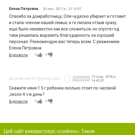
Елена Петровна
20 лип. 2017 р., 21:10:07
Спасибо за домработницу, Оля чудесно убирает и готовит
и стала членом нашей семьи, я ге писала отзыв сразу,
еще было неизвестно как все сложиться, но спустя год
таки решилась выразить благодарность за хороший
персонал. Реккомендую вас теперь всем. С уважением
Елена Петровна.
0
0
Відповісти
19 груд. 2018 р.,
asolodkova1991@gmail.com
Новичок
14:43:07
Скажите няня 1.5 г ребенка сколько стоит по часовой
,около 4 ч в день?
0
0
Відповісти
Цей сайт використовує «cookies». Також