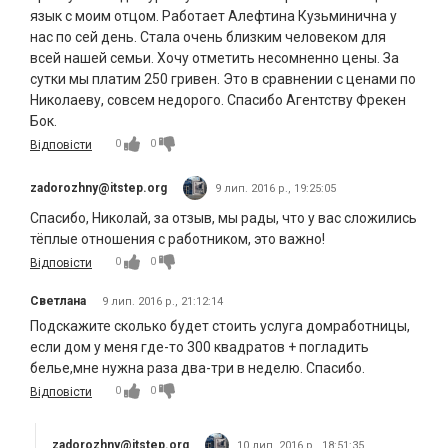
язык с моим отцом. Работает Алефтина Кузьминична у
нас по сей день. Стала очень близким человеком для
всей нашей семьи. Хочу отметить несомненно цены. За
сутки мы платим 250 гривен. Это в сравнении с ценами по
Николаеву, совсем недорого. Спасибо Агентству Фрекен
Бок.
0
0
Відповісти
zadorozhny@itstep.org
9 лип. 2016 р., 19:25:05
Спасибо, Николай, за отзыв, мы рады, что у вас сложились
тёплые отношения с работником, это важно!
0
0
Відповісти
Светлана
9 лип. 2016 р., 21:12:14
Подскажите сколько будет стоить услуга домработницы,
если дом у меня где-то 300 квадратов + погладить
белье,мне нужна раза два-три в неделю. Спасибо.
0
0
Відповісти
zadorozhny@itstep.org
10 лип. 2016 р., 18:51:35