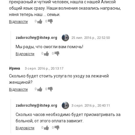
прекрасный и чуткий человек, нашла с нашей Алисой
общий язык сразу. Наши волнения оказались напрасны,
няня теперь наш ... семьи.
0
0
Відповісти
zadorozhny@itstep.org
25 лип. 2016 р., 22:52:50
Мы рады, что смогли вам помочь!
0
0
Відповісти
Ирина
3 серп. 2016 р., 20:13:17
Сколько будет стоить услуга по уходу за лежачей
женщиной?
0
0
Відповісти
zadorozhny@itstep.org
3 серп. 2016 р., 20:40:11
Сколько часов необходимо будет присматривать за
больной, от этого оплата зависит.
0
0
Відповісти