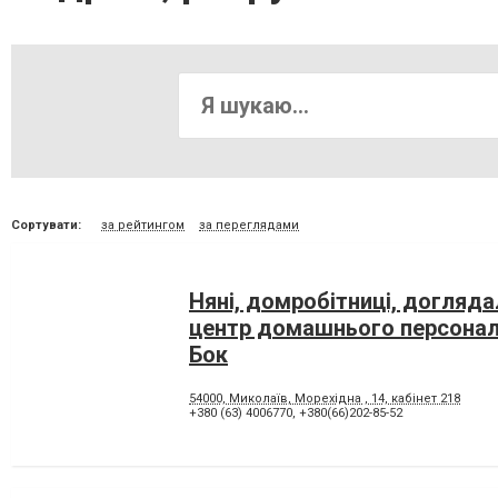
Сортувати:
за рейтингом
за переглядами
Няні, домробітниці, догляда
центр домашнього персона
Бок
54000, Миколаїв, Морехідна , 14, кабінет 218
+380 (63) 4006770
,
+380(66)202-85-52