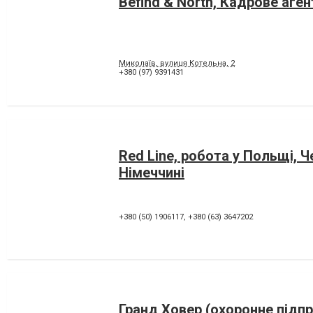
Befind & North, Кадрове аге
Миколаїв, вулиця Котельна, 2
+380 (97) 9391431
Red Line, робота у Польщі, Че
Німеччині
+380 (50) 1906117
,
+380 (63) 3647202
Гранд Ховер (охоронне підп