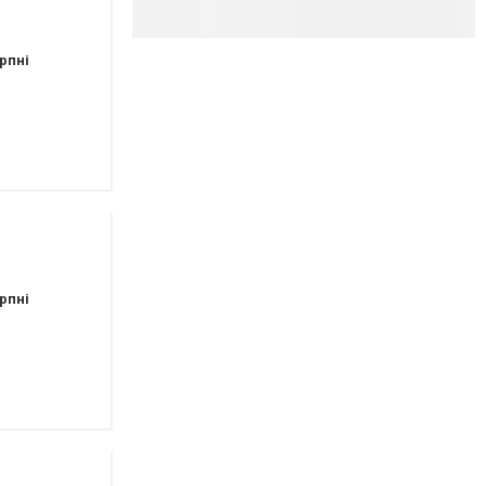
рпні
рпні