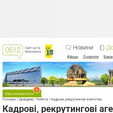
Новини
До
Афіша
Дозвілля
Вакан
8
Наші спецпроєкти
Головна
Довідник
Робота
Кадрові, рекрутингові агентства
Кадрові, рекрутингові аг