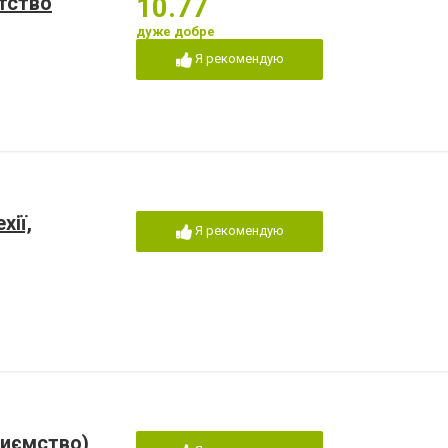
нтство
10.77
дуже добре
Я рекомендую
хії,
Я рекомендую
риємство)