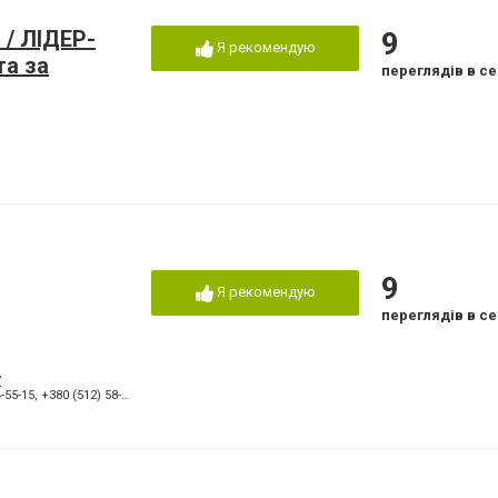
 / ЛІДЕР-
9
Я рекомендую
та за
переглядів в се
9
Я рекомендую
переглядів в се
7
-55-15
,
+380 (512) 58-000-5