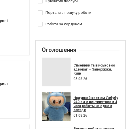
Крюїнгові послуги
Портали з пошуку роботи
рпні
Робота за кордоном
Оголошення
Сімейний та військовий
адвокат — Запоріжжя,
Київ
05.08.26
рпні
Надувной костюм Лабубу
240 см с вентилятором 4
часа работы на одном
заряде
01.08.26
Ремонт роботизованих