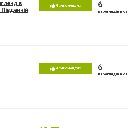
агленд в
6
Я рекомендую
 Південній
переглядів в се
6
Я рекомендую
переглядів в се