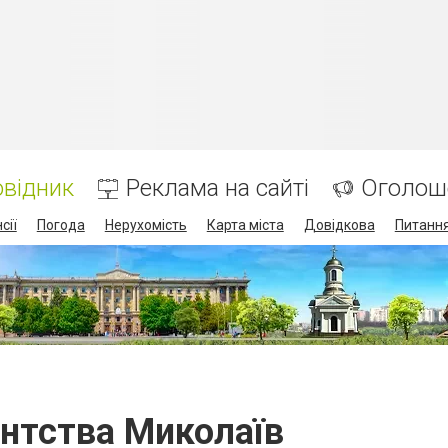
відник
Реклама на сайті
Оголош
сії
Погода
Нерухомість
Карта міста
Довідкова
Питання
ентства Миколаїв