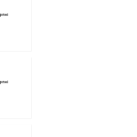
рпні
рпні