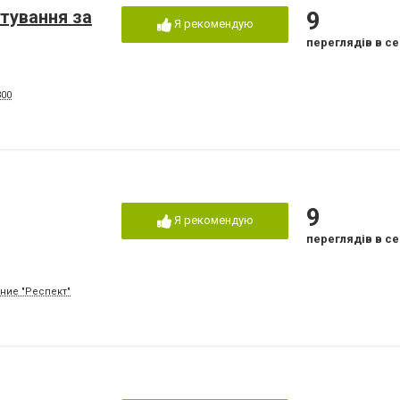
тування за
9
Я рекомендую
переглядів в се
300
9
Я рекомендую
переглядів в се
ание "Респект"