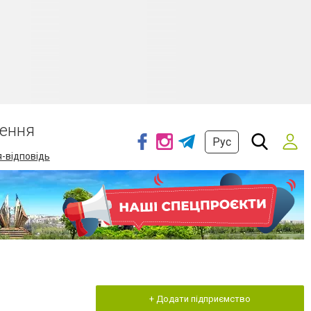
ення
Рус
-відповідь
+ Додати підприємство