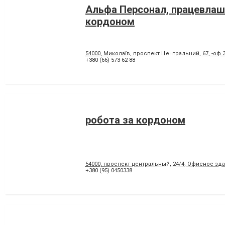
Альфа Персонал, працевлаш
кордоном
54000, Миколаїв, проспект Центральний, 67, -оф.
+380 (66) 573-62-88
робота за кордоном
54000, проспект центральный, 24/4, Офисное зд
+380 (95) 0450338