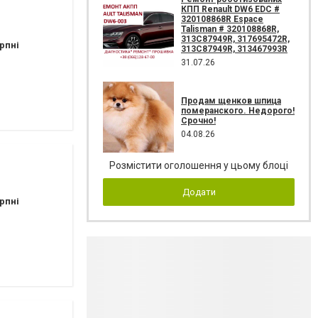
КПП Renault DW6 EDC #
320108868R Espace
Talisman # 320108868R,
313C87949R, 317695472R,
рпні
313C87949R, 313467993R
31.07.26
Продам щенков шпица
померанского. Недорого!
Срочно!
04.08.26
Розмістити оголошення у цьому блоці
Додати
рпні