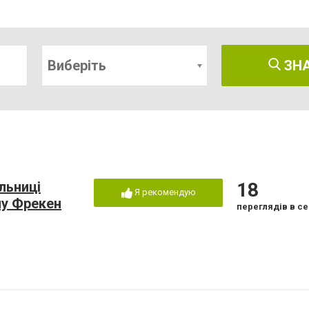
Виберіть
ЗН
льниці
18
Я рекомендую
лу Фрекен
переглядів в се