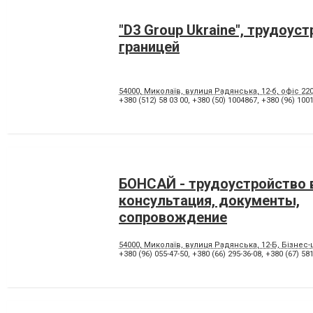
"D3 Group Ukraine", трудоус
границей
54000, Миколаїв, вулиця Радянська, 12-б, офіс 220
+380 (512) 58 03 00
,
+380 (50) 1004867
,
+380 (96) 100
БОНСАЙ - трудоустройство 
консультация, документы,
сопровождение
54000, Миколаїв, вулиця Радянська, 12-Б, Бізнес-ц
+380 (96) 055-47-50
,
+380 (66) 295-36-08
,
+380 (67) 581