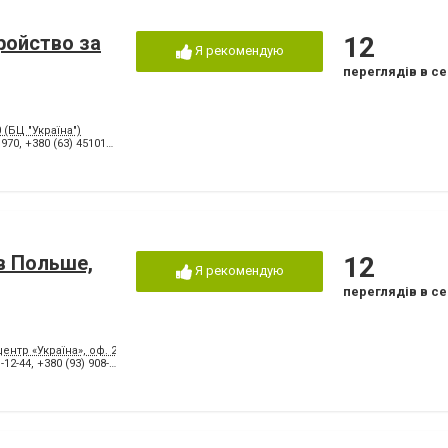
тройство за
12
Я рекомендую
переглядів в се
 (БЦ "Україна")
1970
,
+380 (63) 4510145
в Польше,
12
Я рекомендую
переглядів в се
ентр «Україна», оф. 223
-12-44
,
+380 (93) 908-69-52