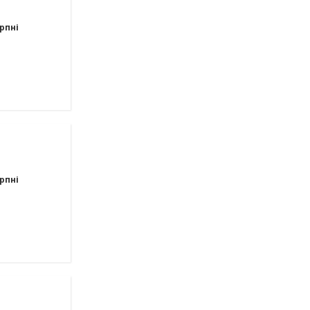
рпні
рпні