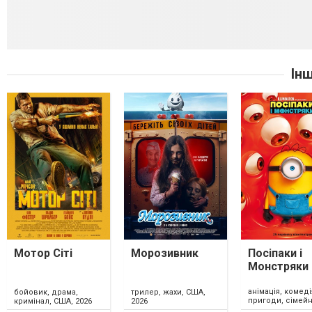
Ін
Мотор Сіті
Морозивник
Посіпаки і
Монстряки
анімація, комеді
бойовик, драма,
трилер, жахи, США,
пригоди, сімейн
кримінал, США, 2026
2026
США, 2026