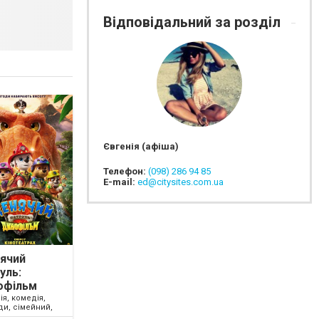
Відповідальний за розділ
Євгенія (афіша)
Телефон:
(098) 286 94 85
E-mail:
ed@citysites.com.ua
ячий
уль:
офільм
ія, комедія,
ди, сімейний,
2026