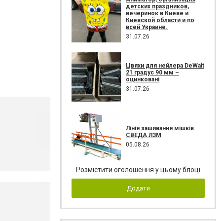
детских праздников,
вечеринок в Киеве и
Киевской области и по
всей Украине.
31.07.26
Цвяхи для нейлера DeWalt
21 градус 90 мм –
оцинковані
31.07.26
Лінія зашивання мішків
СВЕДА ЛЗМ
05.08.26
Розмістити оголошення у цьому блоці
Додати