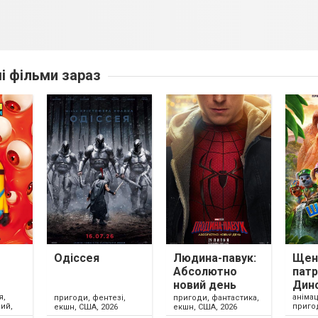
ші фільми зараз
Одіссея
Людина-павук:
Щен
Абсолютно
патр
новий день
Дин
я,
анімац
пригоди, фентезі,
пригоди, фантастика,
ий,
приго
екшн, США, 2026
екшн, США, 2026
США, 