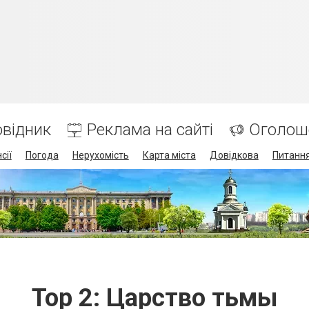
відник
Реклама на сайті
Оголош
сії
Погода
Нерухомість
Карта міста
Довідкова
Питання
Тор 2: Царство тьмы