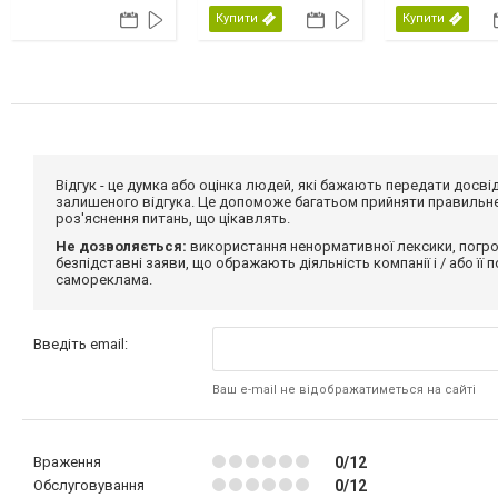
Купити
Купити
Відгук - це думка або оцінка людей, які бажають передати дос
залишеного відгука. Це допоможе багатьом прийняти правильне 
роз'яснення питань, що цікавлять.
Не дозволяється:
використання ненормативної лексики, погро
безпідставні заяви, що ображають діяльність компанії і / або її
самореклама.
Введіть email:
Ваш e-mail не відображатиметься на сайті
Враження
0/12
Обслуговування
0/12