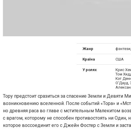
Жанр
фэнтези
Країна
США
У ролях
Крис Хе
Том Хид
Кэт Денн
О’Дауд,
Алексан
Тору предстоит сразиться за спасение Земли и Девяти М
возникновению вселенной. После событий «Тора» и «Мсти
но древняя раса во главе с мстительным Малекитом воз
с врагом, которому не способен противостоять ни Один, 
которое воссоединит его с Джейн Фостер с Земли и заст