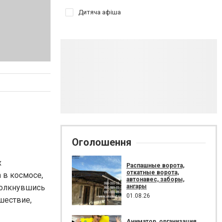
Дитяча афіша
Оголошення
х
Распашные ворота,
откатные ворота,
 в космосе,
автонавес, заборы,
ангары
толкнувшись
01.08.26
ешествие,
Аниматор, организация