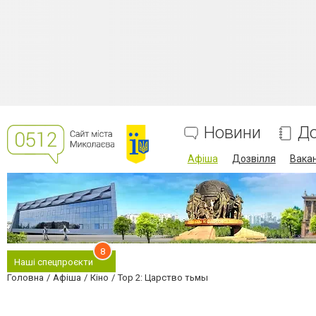
Новини
До
Афіша
Дозвілля
Вакан
8
Наші спецпроєкти
Головна
Афіша
Кіно
Тор 2: Царство тьмы