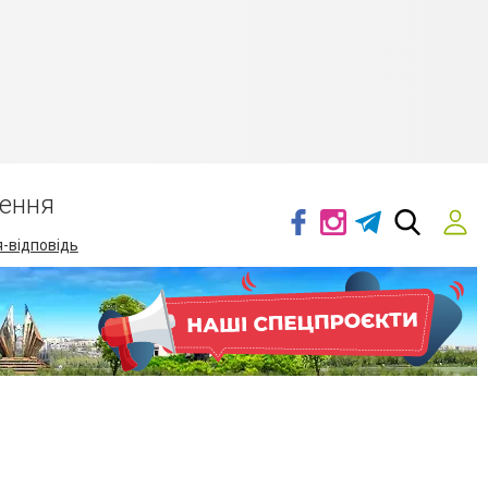
ення
-відповідь