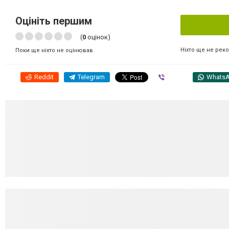
Оцініть першим
(
0
оцінок)
Ніхто ще не рек
Поки ще ніхто не оцінював
Reddit
Telegram
Viber
Whats