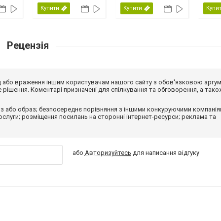
Купити
Купити
Купи
Рецензія
від або враження іншим користувачам нашого сайту з обов'язковою аргу
рішення. Коментарі призначені для спілкування та обговорення, а тако
з або образ; безпосереднє порівняння з іншими конкуруючими компанія
 послуги; розміщення посилань на сторонні інтернет-ресурси; реклама та
або
Авторизуйтесь
для написання відгуку