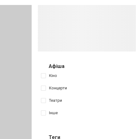
Афіша
Кіно
Концерти
Театри
Інше
Теги