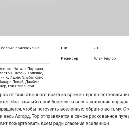
, боевик, приключения
Рік
2013
Режисер
Алан Тейлор
мсворт, Натали Портман,
длстон, Энтони Хопкинс,
ингс, Идрис Эльба, Крис
 Закари Левай, Джейми
дер, Рэй Стивенсон
иров от таинственного врага из времен, предшествовавши
телей» главный герой борется за восстановление порядка
вращается, чтобы погрузить вселенную обратно во тьму. С
ни весь Асгард, Тор отправляется в самое рискованное пут
авит пожертвовать всем ради спасения вселенной.