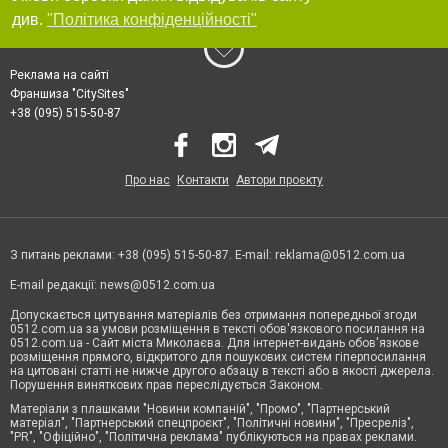
див.
"Політика конфіденційності"
Реклама на сайті
Франшиза "CitySites"
+38 (095) 515-50-87
Про нас
Контакти
Автори проєкту
З питань реклами: +38 (095) 515-50-87. E-mail:
reklama@0512.com.ua
E-mail редакції:
news@0512.com.ua
Допускається цитування матеріалів без отримання попередньої згоди
0512.com.ua за умови розміщення в тексті обов'язкового посилання на
0512.com.ua - Сайт міста Миколаєва. Для інтернет-видань обов'язкове
розміщення прямого, відкритого для пошукових систем гіперпосилання
на цитовані статті не нижче другого абзацу в тексті або в якості джерела.
Порушення виняткових прав переслідується Законом.
Матеріали з плашками "Новини компаній", "Промо", "Партнерський
матеріал", "Партнерський спецпроєкт", "Політичні новини", "Пресреліз",
"PR", "Офіційно", "Політична реклама" публікуються на правах реклами.