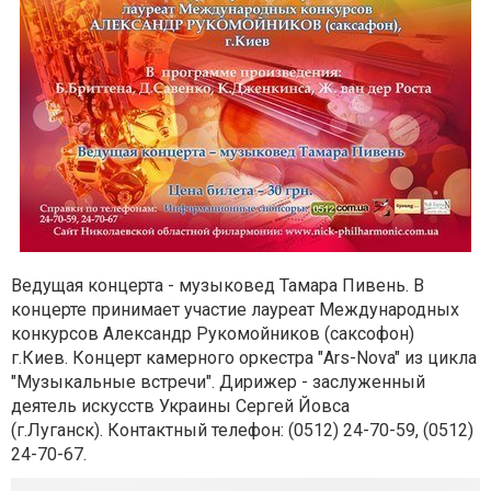
Ведущая концерта - музыковед Тамара Пивень. В
концерте принимает участие лауреат Международных
конкурсов Александр Рукомойников (саксофон)
г.Киев.
Концерт камерного оркестра "Ars-Nova" из цикла
"Музыкальные встречи". Дирижер - заслуженный
деятель искусств Украины Сергей Йовса
(г.Луганск). Контактный телефон:
(0512) 24-70-59,
(0512)
24-70-67.