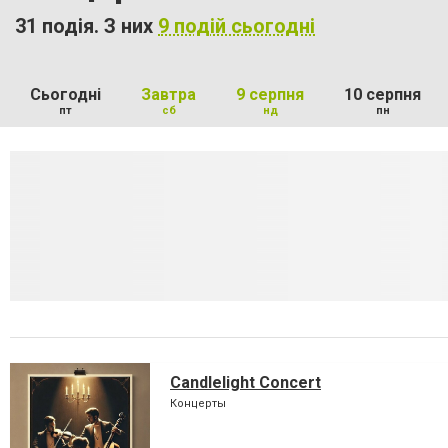
31 подія. З них
9 подій сьогодні
Сьогодні
Завтра
9 серпня
10 серпня
пт
сб
нд
пн
Candlelight Concert
Концерты