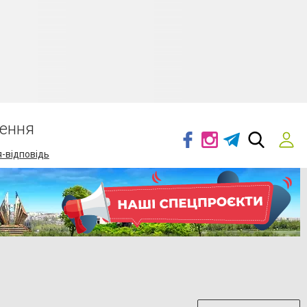
ення
-відповідь