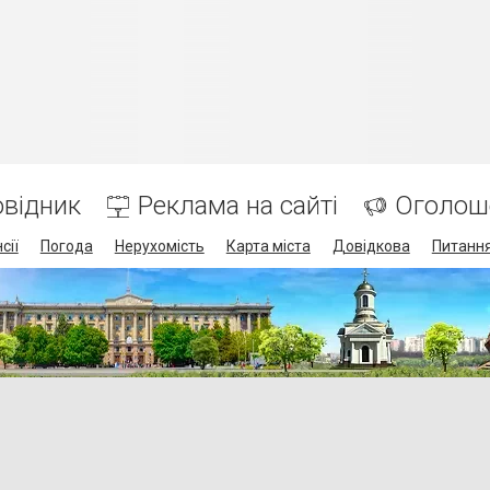
відник
Реклама на сайті
Оголош
сії
Погода
Нерухомість
Карта міста
Довідкова
Питання