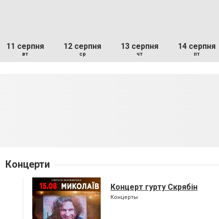
11 серпня
12 серпня
13 серпня
14 серпня
вт
ср
чт
пт
Концерти
Концерт гурту Скрябін
Концерты