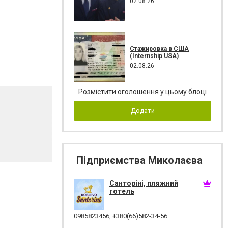
02.08.26
Стажировка в США
(Internship USA)
02.08.26
Розмістити оголошення у цьому блоці
Додати
Підприємства Миколаєва
Санторіні, пляжний
готель
0985823456
,
+380(66)582-34-56