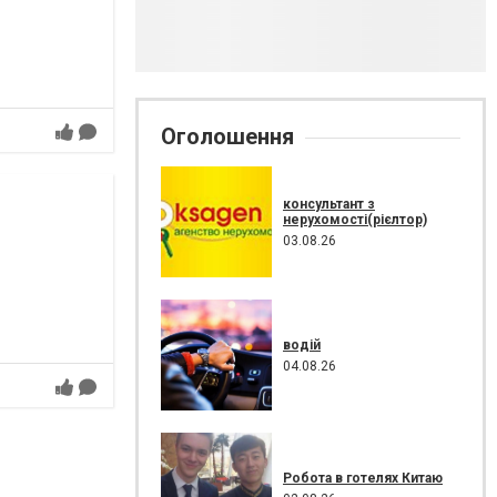
Оголошення
консультант з
нерухомості(рієлтор)
03.08.26
водій
04.08.26
Робота в готелях Китаю