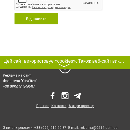
Відправити
Цей сайт використовує «cookies». Також веб-сайт використовує інтернет-сервіс для збору технічних даних стосовно відвідувачів з метою отримання маркетингової та статистичної інформації. Умови обробки даних відвідувачів сайту див.
〉
Реклама на сайті
Франшиза "CitySites"
+38 (095) 515-50-87
Про нас
Контакти
Автори проєкту
З питань реклами: +38 (095) 515-50-87. E-mail:
reklama@0512.com.ua