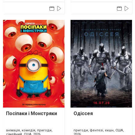
Посіпаки і Монстряки
Одіссея
анімація, комедія, пригоди,
пригоди, фентезі, екшн, США,
сімейний, США, 2026
2026