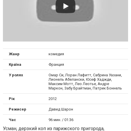
Жанр
комедия
Країна
Франция
У ролях
Омар Си, Лоран Лафитт, Сабрина Уазани,
Лионель Абелански, Юсеф Хаджди,
Максим Мотт, Лео Леотье, Андре
Маркон, Забу Брайтман, Патрик Боннель
Рік
2012
Режисер
Давид Шарон
Час
96 мин. / 01:36
Усман, дерзкий коп из парижского пригорода,