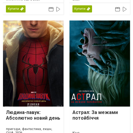
Купити
Купити
Людина-павук:
Астрал: За межами
Абсолютно новий день
потойбіччя
пригоди, фантастика, екшн,
США, 2026
Кіно