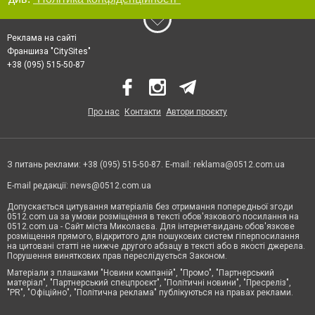
Реклама на сайті
Франшиза "CitySites"
+38 (095) 515-50-87
Про нас
Контакти
Автори проєкту
З питань реклами: +38 (095) 515-50-87. E-mail:
reklama@0512.com.ua
E-mail редакції:
news@0512.com.ua
Допускається цитування матеріалів без отримання попередньої згоди
0512.com.ua за умови розміщення в тексті обов'язкового посилання на
0512.com.ua - Сайт міста Миколаєва. Для інтернет-видань обов'язкове
розміщення прямого, відкритого для пошукових систем гіперпосилання
на цитовані статті не нижче другого абзацу в тексті або в якості джерела.
Порушення виняткових прав переслідується Законом.
Матеріали з плашками "Новини компаній", "Промо", "Партнерський
матеріал", "Партнерський спецпроєкт", "Політичні новини", "Пресреліз",
"PR", "Офіційно", "Політична реклама" публікуються на правах реклами.