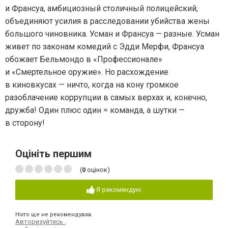
и Франсуа, амбициозный столичный полицейский,
объединяют усилия в расследовании убийства жены
большого чиновника. Усман и Франсуа — разные. Усман
живет по законам комедий с Эдди Мерфи, Франсуа
обожает Бельмондо в «Профессионале»
и «Смертельное оружие». Но расхождение
в киновкусах — ничто, когда на кону громкое
разоблачение коррупции в самых верхах и, конечно,
дружба! Один плюс один = команда, а шутки —
в сторону!
Оцініть першим
(
0
оцінок)
Я рекомендую
Ніхто ще не рекомендував
Авторизуйтесь
,