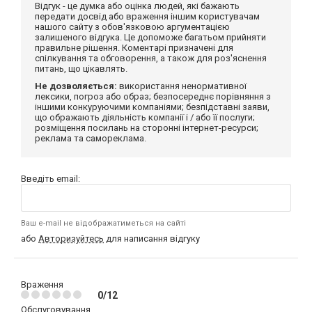
Відгук - це думка або оцінка людей, які бажають
передати досвід або враження іншим користувачам
нашого сайту з обов'язковою аргументацією
залишеного відгука. Це допоможе багатьом прийняти
правильне рішення. Коментарі призначені для
спілкування та обговорення, а також для роз'яснення
питань, що цікавлять.
Не дозволяється:
використання ненормативної
лексики, погроз або образ; безпосереднє порівняння з
іншими конкуруючими компаніями; безпідставні заяви,
що ображають діяльність компанії і / або її послуги;
розміщення посилань на сторонні інтернет-ресурси;
реклама та самореклама.
Введіть email:
Ваш e-mail не відображатиметься на сайті
або
Авторизуйтесь
для написання відгуку
Враження
0/12
Обслуговування