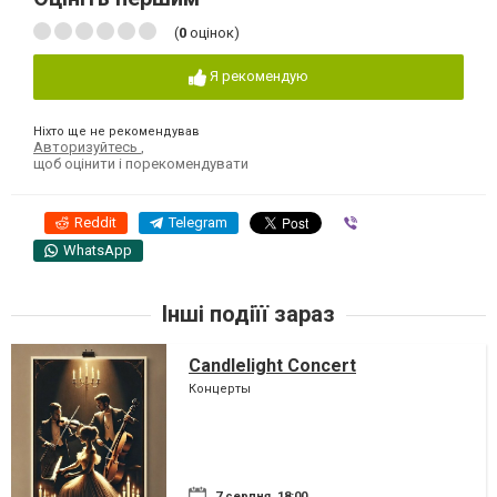
(
0
оцінок)
Я рекомендую
Ніхто ще не рекомендував
Авторизуйтесь
,
щоб оцінити і порекомендувати
Reddit
Telegram
Viber
WhatsApp
Інші подіїї зараз
Candlelight Concert
Концерты
7 серпня, 18:00