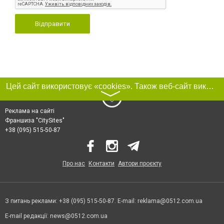
Відправити
Цей сайт використовує «cookies». Також веб-сайт використовує інтернет-сервіс для збору технічних даних стосовно відвідувачів з метою отримання маркетингової та статистичної інформації. Умови обробки даних відвідувачів сайту див.
〉
Реклама на сайті
Франшиза "CitySites"
+38 (095) 515-50-87
Про нас
Контакти
Автори проєкту
З питань реклами: +38 (095) 515-50-87. E-mail:
reklama@0512.com.ua
E-mail редакції:
news@0512.com.ua