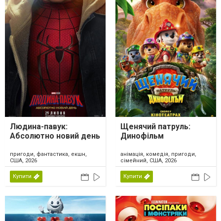
Людина-павук:
Щенячий патруль:
Абсолютно новий день
Динофільм
пригоди, фантастика, екшн,
анімація, комедія, пригоди,
США, 2026
сімейний, США, 2026
Купити
Купити