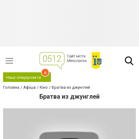
8
Наші спецпроєкти
Головна
Афіша
Кіно
Братва из джунглей
Братва из джунглей