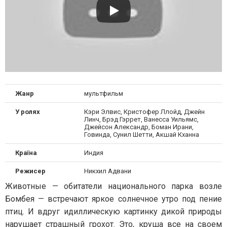
Жанр
мультфильм
У ролях
Кэри Элвис, Кристофер Ллойд, Джейн
Линч, Брэд Гэррет, Ванесса Уильямс,
Джейсон Александр, Боман Ирани,
Говинда, Сунил Шетти, Акшай Кханна
Країна
Индия
Режисер
Никхил Адвани
Животные — обитатели национального парка возле
Бомбея — встречают яркое солнечное утро под пение
птиц. И вдруг идиллическую картинку дикой природы
нарушает страшный грохот. Это, круша все на своем