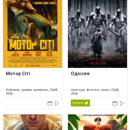
Мотор Сіті
Одіссея
бойовик, драма, кримінал, США,
пригоди, фентезі, екшн, США,
2026
2026
Купити