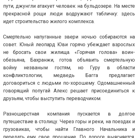
пути, джунгли атакует человек на бульдозере. На месте
прекрасной рощи люди водружают табличку: здесь
идет строительство жилого комплекса.
Смертельно напуганные звери ночью собираются на
совет. Юный леопард Юви горячо убеждает взрослых
не бросать свои жилища. «Горячая голова» воин-
обезьяна, Бахранжи, готов объявить смертельную
войну незваным гостям, но Гуру в области
конфликтологии, медведь Багга предлагает
договориться с людьми по-хорошему. Одомашненный
говорящий попугай Алекс решает присоединиться к
друзьям, чтобы выступить переводчиком.
Разношерстная компания пускается в долгое
путешествие в столицу. Через горы и реки, на поездах и
грузовиках, чтобы найти Главного Начальника и
передать ему свое прошение. По дороге выясняется,