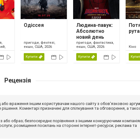
Одіссея
Людина-павук:
Пот
Абсолютно
рута
новий день
я,
пригоди, фентезі,
пригоди, фантастика,
ий,
екшн, США, 2026
екшн, США, 2026
Кіно
Купити
Купити
Купи
Рецензія
від або враження іншим користувачам нашого сайту з обов'язковою аргу
рішення. Коментарі призначені для спілкування та обговорення, а тако
з або образ; безпосереднє порівняння з іншими конкуруючими компанія
 послуги; розміщення посилань на сторонні інтернет-ресурси; реклама та