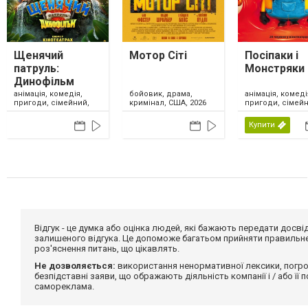
Щенячий
Мотор Сіті
Посіпаки і
патруль:
Монстряки
Динофільм
анімація, комедія,
анімація, комеді
бойовик, драма,
пригоди, сімейний,
пригоди, сімейн
кримінал, США, 2026
США, 2026
США, 2026
Купити
Відгук - це думка або оцінка людей, які бажають передати дос
залишеного відгука. Це допоможе багатьом прийняти правильне 
роз'яснення питань, що цікавлять.
Не дозволяється:
використання ненормативної лексики, погро
безпідставні заяви, що ображають діяльність компанії і / або її
самореклама.