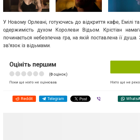
У Новому Орлеані, готуючись до відкриття кафе, Емілі т
одержимість духом Королеви Відьом. Крістіан нама
починається небезпечна гра, на якій поставлена ​​її душ
зв'язок із відьмами.
Оцініть першим
(
0
оцінок)
Ніхто ще не рек
Поки ще ніхто не оцінював
Reddit
Telegram
Viber
Whats