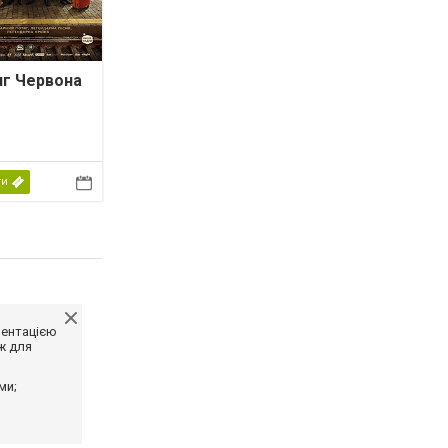
яг Червона
ти
ментацією
ж для
ми;