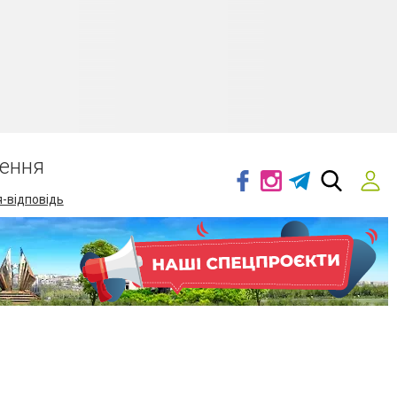
ення
-відповідь