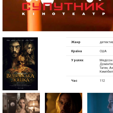
Жанр
детектив
Країна
США
У ролях
Медісон
Домінґе
Таген, А
Кемпбел
Час
112