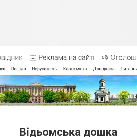
відник
Реклама на сайті
Оголош
сії
Погода
Нерухомість
Карта міста
Довідкова
Питання
Відьомська дошка