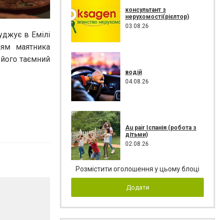
консультант з
нерухомості(рієлтор)
03.08.26
уджує в Емілі
ням маятника
 його таємний
водій
04.08.26
Au pair Іспанія (робота з
дітьми)
02.08.26
Розмістити оголошення у цьому блоці
Додати