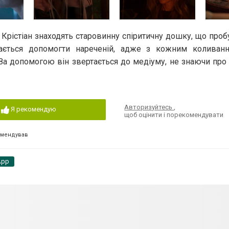
а Крістіан знаходять старовинну спіритичну дошку, що проб
гається допомогти нареченій, адже з кожним коливан
а. За допомогою він звертається до медіуму, не знаючи про
Авторизуйтесь
,
Я рекомендую
щоб оцінити і порекомендувати
омендував
App