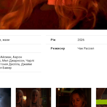
, жахи
Рік
2026
Режисер
Чак Рассел
 Айсман, Аарон
с, Мел Джарнсон, Чарлі
нтонія Деспла, Джеймі
л Бавер