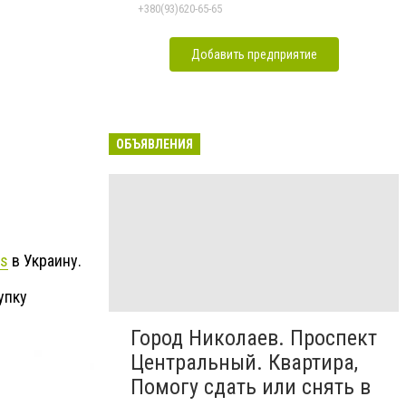
в Николаеве
+380(93)620-65-65
Добавить предприятие
ОБЪЯВЛЕНИЯ
es
в Украину.
упку
Город Николаев. Проспект
Центральный. Квартира,
Помогу сдать или снять в