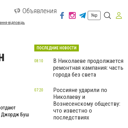
а
Объявления
Укр
ання-відповідь
ПОСЛЕДНИЕ НОВОСТИ
н
В Николаеве продолжается
08:10
ремонтная кампания: часть
города без света
Россияне ударили по
07:20
Николаеву и
Вознесенскому обществу:
 отдают
что известно о
а, Джордж Буш
последствиях