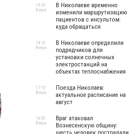
В Николаеве временно
19:10
Вчера
изменили маршрутизацию
пациентов с инсультом:
куда обращаться
В Николаеве определили
18:10
Вчера
подрядчиков для
установки солнечных
электростанций на
объектах теплоснабжения
Поезда Николаев:
17:10
Вчера
актуальное расписание на
август
Враг атаковал
16:05
Вчера
Вознесенскую общину:
шесть человек пострадали