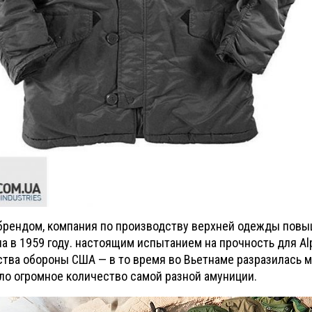
 брендом, компани
я по производству верхней одежды пов
 в 1959 году. настоящим испытанием на прочность для Alp
ства обороны США — в то время во Вьетнаме разразилась 
ыло огромное количество самой разной амуниции.