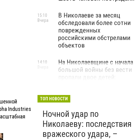
В Николаеве за месяц
15:10
Вчера
обследовали более сотни
поврежденных
российскими обстрелами
объектов
На Николаевщине с начала
14:10
Вчера
большой войны без вести
пропали двое детей:
ТОП НОВОСТИ
ышенной
ha Industries
Ночной удар по
масштабная
Николаеву: последствия
вражеского удара, –