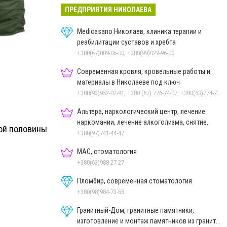
ПРЕДПРИЯТИЯ НИКОЛАЕВА
Medicasano Николаев, клиника терапии и
реабилитации суставов и хребта
+380(67)009-06-00, +380(99)029-96-00
Современная кровля, кровельные работы и
материалы в Николаеве под ключ
+380(93)952-02-91, +380 (67) 776-74-07, +380(63)774-77-47
Альтера, наркологический центр, лечение
наркомании, лечение алкоголизма, снятие
кой половины
ломки
+380(97)741-44-47
МАС, стоматология
+380(63)988-27-27
Пломбир, современная стоматология
+380(98)984-73-68
Гранитный-Дом, гранитные памятники,
изготовление и монтаж памятников из гранита