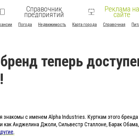
Справочник
Реклама н
предприятий
сайте
кансии
Погода
Недвижимость
Карта города
Справочная
Пит
бренд теперь доступе
!
 знакомы с именем Alpha Industries. Курткам этого бренда
и как Анджелина Джоли, Сильвестр Сталлоне, Барак Обам
другие
.