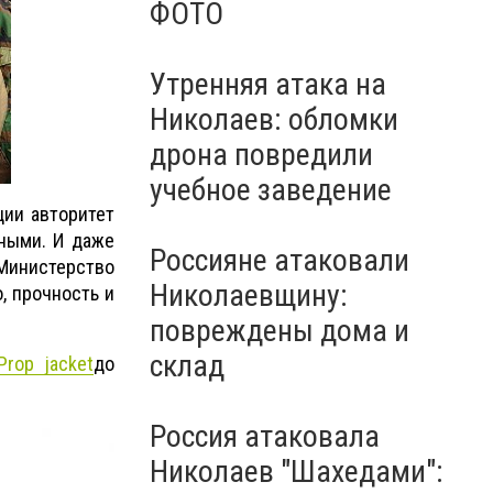
ФОТО
Утренняя атака на
Николаев: обломки
дрона повредили
учебное заведение
ции авторитет
дными. И даже
Россияне атаковали
 Министерство
Николаевщину:
, прочность и
повреждены дома и
склад
Prop jacket
до
Россия атаковала
Николаев "Шахедами":