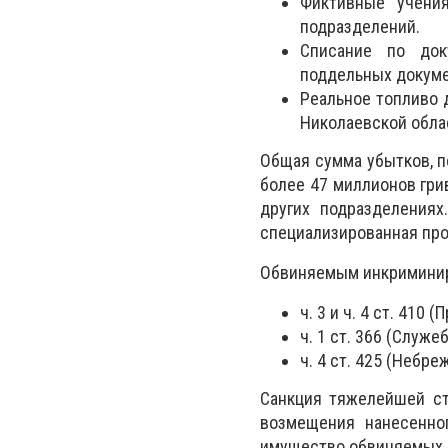
Фиктивные учени
подразделений.
Списание по док
поддельных докумен
Реальное топливо 
Николаевской обла
Общая сумма убытков, п
более 47 миллионов гри
других подразделениях
специализированная про
Обвиняемым инкриминиру
ч. 3 и ч. 4 ст. 41
ч. 1 ст. 366 (Служе
ч. 4 ст. 425 (Небр
Санкция тяжелейшей ст
возмещения нанесенно
имущество обвиняемых 