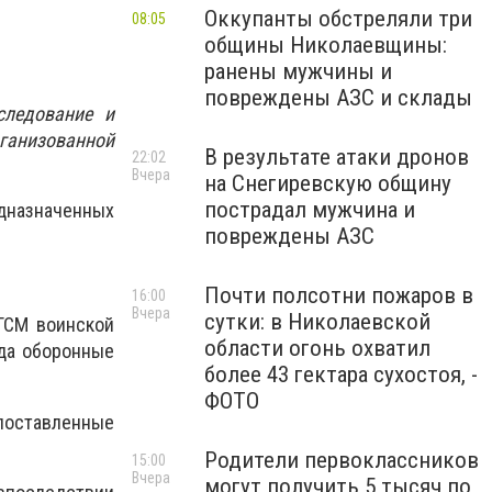
Оккупанты обстреляли три
08:05
общины Николаевщины:
ранены мужчины и
повреждены АЗС и склады
следование и
ганизованной
В результате атаки дронов
22:02
Вчера
на Снегиревскую общину
пострадал мужчина и
дназначенных
повреждены АЗС
Почти полсотни пожаров в
16:00
Вчера
сутки: в Николаевской
ГСМ воинской
области огонь охватил
гда оборонные
более 43 гектара сухостоя, -
ФОТО
оставленные
Родители первоклассников
15:00
Вчера
могут получить 5 тысяч по