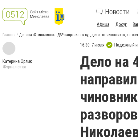
Новости
Афиша
Досуг
Ва
Главная
Дело на 47 миллионов: ДБР направило в суд дело топ-чиновников, котор
16:30, 7 июля
Надежный и
Дело на 
Катерина Орлик
Журналістка
направил
чиновник
разворов
Николаев