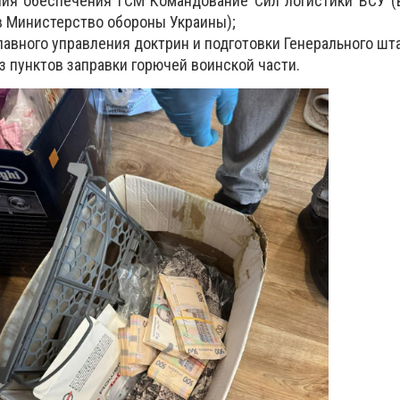
ния обеспечения ГСМ Командование Сил логистики ВСУ (
в Министерство обороны Украины);
лавного управления доктрин и подготовки Генерального шт
з пунктов заправки горючей воинской части.