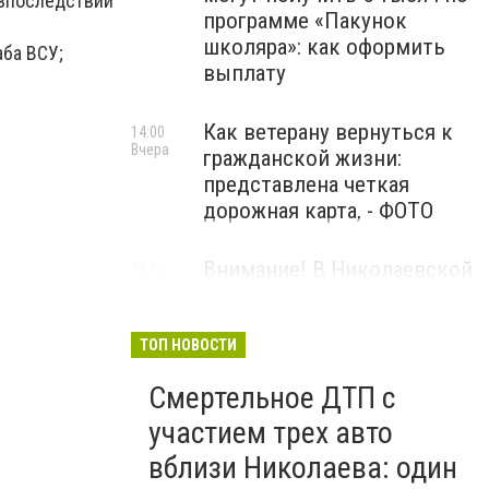
впоследствии
программе «Пакунок
школяра»: как оформить
аба ВСУ;
выплату
Как ветерану вернуться к
14:00
Вчера
гражданской жизни:
представлена четкая
дорожная карта, - ФОТО
Внимание! В Николаевской
13:10
Вчера
области объявлена
воздушная тревога
ТОП НОВОСТИ
Смертельное ДТП с
участием трех авто
вблизи Николаева: один