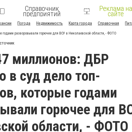
Справочник
Реклама н
предприятий
сайте
кансии
Погода
Недвижимость
Карта города
Справочная
Пит
ые годами разворовывали горючее для ВСУ в Николаевской области, - ФОТО
сточник
47 миллионов: ДБР
о в суд дело топ-
ов, которые годами
ывали горючее для В
ской области, - ФОТО