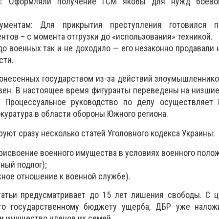
я: Оформляли получение ГСМ якобы для нужд боевой
ументам: Для прикрытия преступления готовился п
тов – с момента отгрузки до «использования» техникой.
до военных так и не доходило — его незаконно продавали 
сти.
онесенных государством из-за действий злоумышленнико
вен. В настоящее время фигуранты переведены на низши
. Процессуальное руководство по делу осуществляет 
куратура в области обороны Южного региона.
ют сразу несколько статей Уголовного кодекса Украины:
0 (Присвоение военного имущества в условиях военного поло
бный подлог);
ежное отношение к военной службе).
атьи предусматривает до 15 лет лишения свободы. С ц
го государственному бюджету ущерба, ДБР уже налож
и имущество членов их семей.