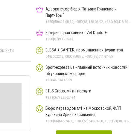
Адвокатское бюро "Татьяна Гриненко и
Партнёры"
+380(50)418-60-39, +380(63)168-06-92, +380(50)418-60-39
Ветеринарная клиника Vet.Doctor+
+380(67)900-15-43
ELESA + GANTER, промышленная фурнитура
 оцінити
0443002212, 0800750875, +380(98)011-84-55
Sport-express.ua - главный источник новостей
об украинском спорте
+38044 534 45 59
BTLS Group, митні послуги
+38 (067) 286-27-84
Бюро переводов №1 на Московской, ФЛП
Куракина Ирина Васильевна
+380(66)645-74-00, +380(66)645-74-00, +380(93)383-31-61, +380(95)629-25-06, +380(67)512-47-06