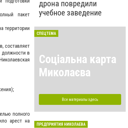
 подготовки
дрона повредили
учебное заведение
олный пакет
на территории
СПЕЦТЕМА
в, составляет
е должности в
Соціальна карта
Николаевская
Миколаєва
жения);
Все материалы здесь
елью полного
ило арест на
ПРЕДПРИЯТИЯ НИКОЛАЕВА