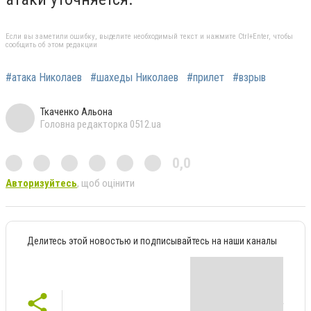
Если вы заметили ошибку, выделите необходимый текст и нажмите Ctrl+Enter, чтобы
сообщить об этом редакции
#атака Николаев
#шахеды Николаев
#прилет
#взрыв
Ткаченко Альона
Головна редакторка 0512.ua
0,0
Авторизуйтесь
, щоб оцінити
Делитесь этой новостью и подписывайтесь на наши каналы