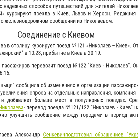
х надежных способов путешествий для жителей Николаев
й» курсируют поезда в Киев, Львов и Херсон. Редакция
 о железнодорожном сообщении из Николаевом.
Соединение с Киевом
ва в столицу курсирует поезд №121 «Николаев – Киев». О
жирский" в 10:28, прибытие в Киев в 20:19.
 пассажиров перевозит поезд №122 "Киев - Николаев". О
6:16.
зныця" сообщила об изменениях в организации пассажирс
а увеличения спроса на отдельные направления, компания
в и добавляет больше мест в популярных поездах. Ср
Николаева
- перевод поезда №121/122 "Николаев - Киев" 
жно улучшить сообщение между городами в период акт
олаева Александр
Сенкевич
подготовил обращение
в "Укр