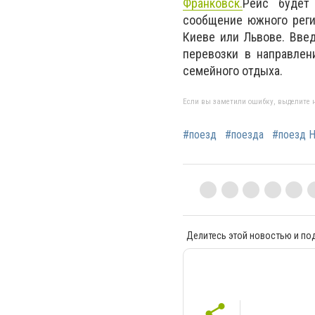
Франковск.
Рейс будет
сообщение южного реги
Киеве или Львове. Вве
перевозки в направлен
семейного отдыха.
Если вы заметили ошибку, выделите н
#поезд
#поезда
#поезд Н
Делитесь этой новостью и по