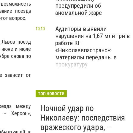
 возможность
предупредили об
вание поезда
аномальной жаре
тот вопрос.
Аудиторы выявили
10:10
нарушения на 1,67 млн грн в
 Львов поезд
работе КП
в июне и июле
«Николаевпастранс»:
ябре снова по
материалы переданы в
прокуратуру
е зависит от
В Николаеве
09:10
реконструируют
магистральную теплосеть:
ТОП НОВОСТИ
заменят 350 метров труб, -
оезда между
Ночной удар по
ФОТО
 – Херсон»,
Николаеву: последствия
вражеского удара, –
рибывающий в