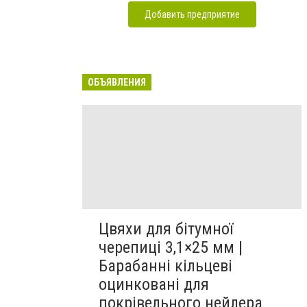
Добавить предприятие
ОБЪЯВЛЕНИЯ
Цвяхи для бітумної
черепиці 3,1×25 мм |
Барабанні кільцеві
оцинковані для
покрівельного нейлера