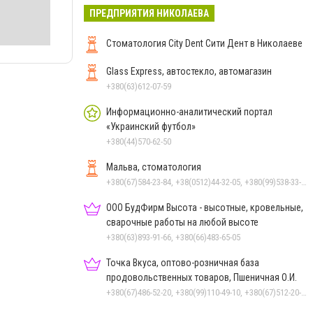
ПРЕДПРИЯТИЯ НИКОЛАЕВА
Стоматология City Dent Сити Дент в Николаеве
Glass Express, автостекло, автомагазин
+380(63)612-07-59
Информационно-аналитический портал
«Украинский футбол»
+380(44)570-62-50
Мальва, стоматология
+380(67)584-23-84, +38(0512)44-32-05, +380(99)538-33-25, +380(63)977-35-54
ООО БудФирм Высота - высотные, кровельные,
сварочные работы на любой высоте
+380(63)893-91-66, +380(66)483-65-05
Точка Вкуса, оптово-розничная база
продовольственных товаров, Пшеничная О.И.
+380(67)486-52-20, +380(99)110-49-10, +380(67)512-20-35