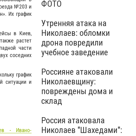
ФОТО
поезда №203 и
». Их график
Утренняя атака на
Николаев: обломки
ейсы в Киев,
также растет
дрона повредили
падной части
учебное заведение
двух соседних
Россияне атаковали
кольку график
Николаевщину:
й ситуации и
повреждены дома и
склад
Россия атаковала
Николаев "Шахедами":
ев - Ивано-