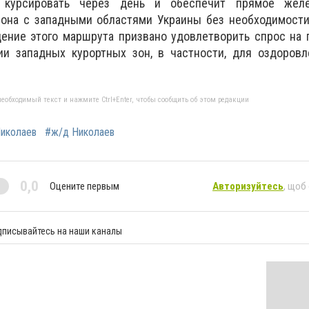
 курсировать через день и обеспечит прямое желе
она с западными областями Украины без необходимости
дение этого маршрута призвано удовлетворить спрос на
ии западных курортных зон, в частности, для оздоровл
еобходимый текст и нажмите Ctrl+Enter, чтобы сообщить об этом редакции
иколаев
#ж/д Николаев
0,0
Оцените первым
Авторизуйтесь
, щоб
дписывайтесь на наши каналы