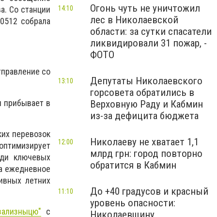
Огонь чуть не уничтожил
14:10
а. Со станции
лес в Николаевской
 0512
собрала
области: за сутки спасатели
ликвидировали 31 пожар, -
ФОТО
тправление со
Депутаты Николаевского
13:10
горсовета обратились в
н прибывает в
Верховную Раду и Кабмин
из-за дефицита бюджета
ких перевозок
Николаеву не хватает 1,1
12:00
 оптимизирует
млрд грн: город повторно
еди ключевых
обратится в Кабмин
на ежедневное
ивных летних
До +40 градусов и красный
11:10
уровень опасности:
зализныцю"
с
Николаевщину