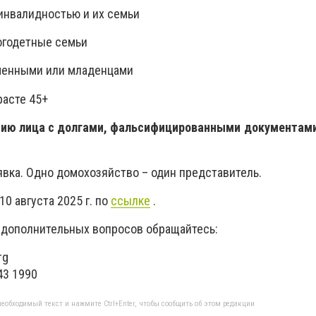
 инвалидностью и их семьи
ногодетные семьи
еменными или младенцами
расте 45+
тию лица с долгами, фальсифицированными документами
явка. Одно домохозяйство – один представитель.
10 августа 2025 г. по
ссылке
.
 дополнительных вопросов обращайтесь:
rg
43 1990
еобходимый текст и нажмите Ctrl+Enter, чтобы сообщить об этом редакции