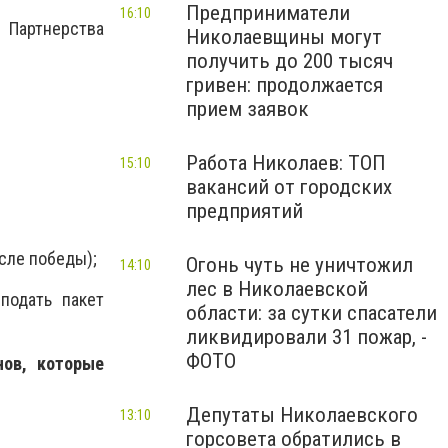
Предприниматели
16:10
 Партнерства
Николаевщины могут
получить до 200 тысяч
гривен: продолжается
прием заявок
Работа Николаев: ТОП
15:10
вакансий от городских
предприятий
осле победы);
Огонь чуть не уничтожил
14:10
лес в Николаевской
подать пакет
области: за сутки спасатели
ликвидировали 31 пожар, -
ФОТО
нов, которые
Депутаты Николаевского
13:10
горсовета обратились в