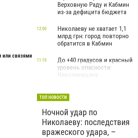
Верховную Раду и Кабмин
из-за дефицита бюджета
Николаеву не хватает 1,1
12:00
млрд грн: город повторно
обратится в Кабмин
 или связями
До +40 градусов и красный
11:10
уровень опасности:
Николаевщину
предупредили об
аномальной жаре
ТОП НОВОСТИ
Ночной удар по
Николаеву: последствия
вражеского удара, –