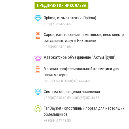
ПРЕДПРИЯТИЯ НИКОЛАЕВА
Optima, стоматология (Optima)
+380(73)124-55-65
Харон, изготовление памятников, весь спектр
ритуальных услуг в Николаеве
+380(95)324-30-08
Адвокатское объединение "Актум Групп"
Магазин профессиональной косметики для
парикмахеров
095 733 6380, +380(93)864-34-58
Система оповещения населения
+380(67)340-49-59, +380(67)350-44-68
FanDay.net - спортивный портал для настоящих
болельщиков
+380(44)247-13-80