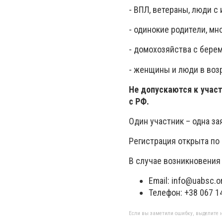
- ВПЛ, ветераны, люди с
- одинокие родители, м
- домохозяйства с бер
- женщины и люди в воз
Не допускаются к учас
с РФ.
Один участник – одна за
Регистрация открыта по 
В случае возникновения
Email:
info@uabsc.o
Телефон: +38 067 1
Если вы заметили ошибку, выделите н