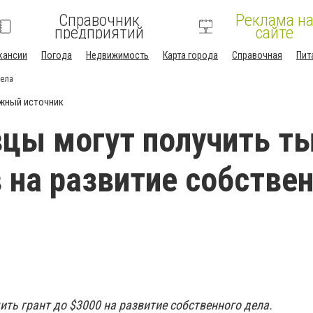
Справочник
Реклама н
предприятий
сайте
кансии
Погода
Недвижимость
Карта города
Справочная
Пит
дела
жный источник
цы могут получить т
 на развитие собстве
ть грант до $3000 на развитие собственного дела.