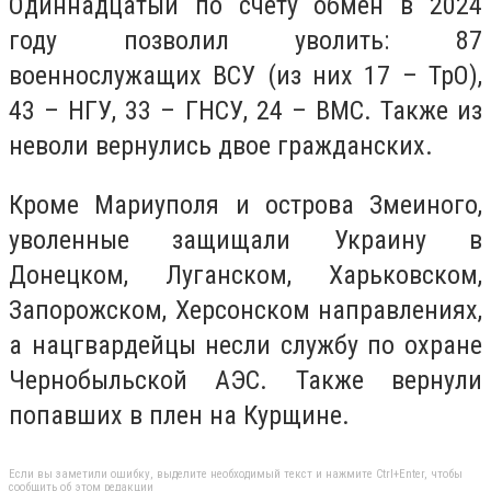
Одиннадцатый по счету обмен в 2024
году позволил уволить: 87
военнослужащих ВСУ (из них 17 – ТрО),
43 – НГУ, 33 – ГНСУ, 24 – ВМС. Также из
неволи вернулись двое гражданских.
Кроме Мариуполя и острова Змеиного,
уволенные защищали Украину в
Донецком, Луганском, Харьковском,
Запорожском, Херсонском направлениях,
а нацгвардейцы несли службу по охране
Чернобыльской АЭС. Также вернули
попавших в плен на Курщине.
Если вы заметили ошибку, выделите необходимый текст и нажмите Ctrl+Enter, чтобы
сообщить об этом редакции