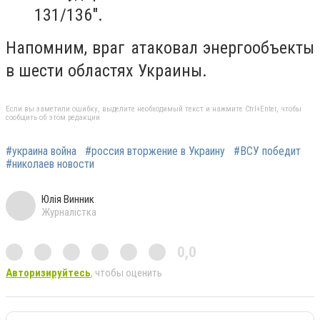
131/136".
Напомним, враг атаковал энергообъекты
в шести областях Украины.
Если вы заметили ошибку, выделите необходимый текст и нажмите Ctrl+Enter, чтобы
сообщить об этом редакции
#украина война
#россия вторжение в Украину
#ВСУ победит
#николаев новости
Юлія Винник
Журналістка
0,0
Авторизируйтесь
, чтобы оценить