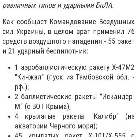
различных типов и ударными БпЛА.
Как сообщает Командование Воздушных
сил Украины, в целом враг применил 76
средств воздушного нападения - 55 ракет
и 21 ударный беспилотник:
1 аэробаллистическую ракету Х-47М2
"Кинжал" (пуск из Тамбовской обл. -
рф.);
2 баллистические ракеты "Искандер-
М" (с ВОТ Крыма);
4 крылатые ракеты "Калибр" (из
акватории Черного моря);
45 крылатых ракет Х-101/Х-555 с