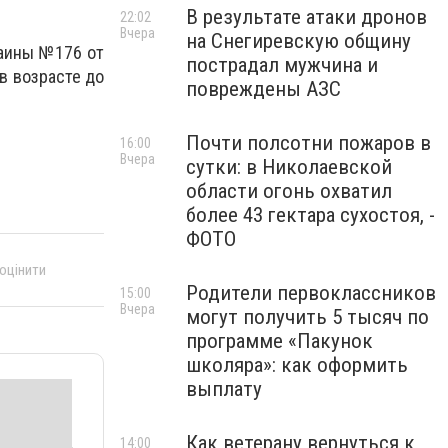
В результате атаки дронов
22:02
Вчера
на Снегиревскую общину
раины №176 от
пострадал мужчина и
 в возрасте до
повреждены АЗС
Почти полсотни пожаров в
16:00
Вчера
сутки: в Николаевской
области огонь охватил
более 43 гектара сухостоя, -
ФОТО
 оцінити
Родители первоклассников
15:00
Вчера
могут получить 5 тысяч по
программе «Пакунок
школяра»: как оформить
выплату
Как ветерану вернуться к
14:00