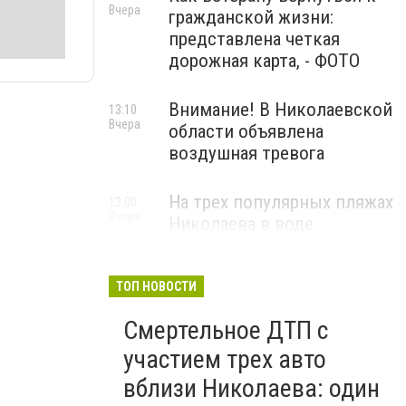
Вчера
гражданской жизни:
представлена четкая
дорожная карта, - ФОТО
Внимание! В Николаевской
13:10
Вчера
области объявлена
воздушная тревога
На трех популярных пляжах
13:00
Вчера
Николаева в воде
обнаружили кишечную
палочку
ТОП НОВОСТИ
Смертельное ДТП с
участием трех авто
вблизи Николаева: один