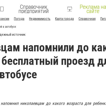
Справочник
Реклама н
предприятий
сайте
кансии
Погода
Недвижимость
Карта города
Справочная
Пит
й в автобусе
дежный источник
цам напомнили до ка
 бесплатный проезд д
автобусе
 напомнил николаевцам до какого возраста для ребенк