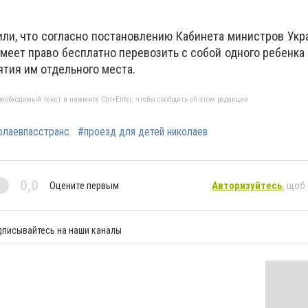
ли, что согласно постановлению Кабинета министров Ук
 имеет право бесплатно перевозить с собой одного ребенка
ятия им отдельного места.
еобходимый текст и нажмите Ctrl+Enter, чтобы сообщить об этом редакции
олаевпасстранс
#проезд для детей николаев
0,0
Оцените первым
Авторизуйтесь
, щоб
дписывайтесь на наши каналы