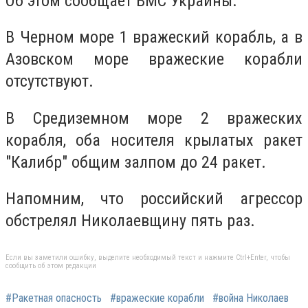
Об этом сообщает ВМС Украины.
В Черном море 1 вражеский корабль, а в
Азовском море вражеские корабли
отсутствуют.
В Средиземном море 2 вражеских
корабля, оба носителя крылатых ракет
"Калибр" общим залпом до 24 ракет.
Напомним, что российский агрессор
обстрелял Николаевщину пять раз.
Если вы заметили ошибку, выделите необходимый текст и нажмите Ctrl+Enter, чтобы
сообщить об этом редакции
#Ракетная опасность
#вражеские корабли
#война Николаев