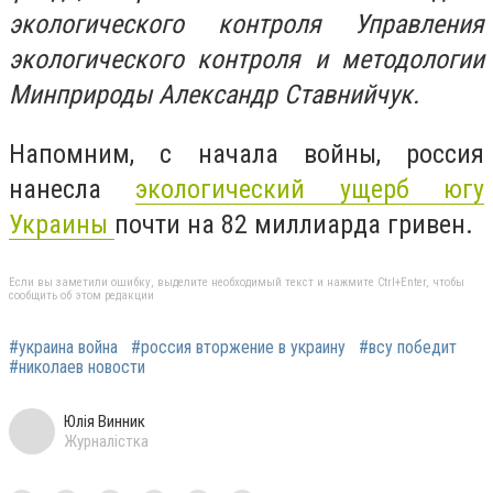
экологического контроля Управления
экологического контроля и методологии
Минприроды Александр Ставнийчук.
Напомним, с начала войны, россия
нанесла
экологический ущерб югу
Украины
почти на 82 миллиарда гривен.
Если вы заметили ошибку, выделите необходимый текст и нажмите Ctrl+Enter, чтобы
сообщить об этом редакции
#украина война
#россия вторжение в украину
#всу победит
#николаев новости
Юлія Винник
Журналістка