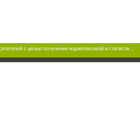
Этот сайт использует «cookies». Также сайт использует интернет-сервис для сбора технических данных касательно посетителей с целью получения маркетинговой и статистической информации. Условия обработки данных посетителей сайта см.
a при условии
рнет-изданий
е статьи не ниже
ется по закону.
ецпроект",
тся на правах