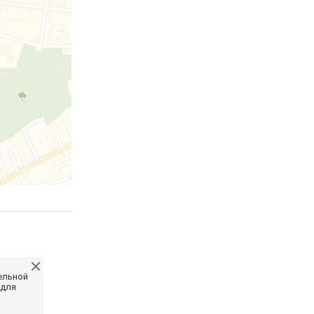
ельной
 для