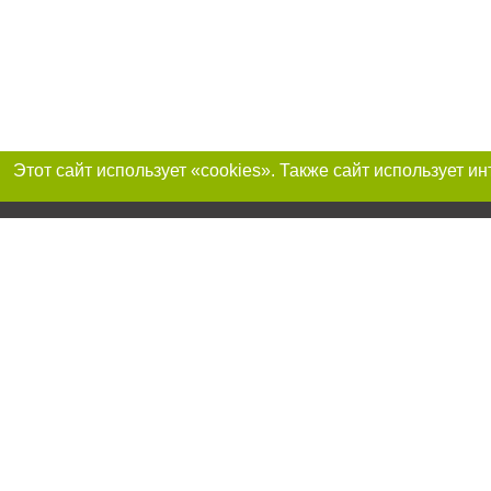
Присоединяйтесь 
Реклама на сайте
Франшиза "CitySites"
+38 (095) 515-50-87
О нас
Контакты
По вопросам рекламы: +38 (095) 515-50-87. E-mail:
Допускается цит
reklama@0512.com.ua
размещения в тек
обязательно раз
второго абзаца в
E-mail редакции:
news@0512.com.ua
Материалы с плаш
"Политические но
рекламы.
Политика конфид