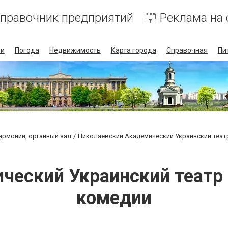
правочник предприятий
Реклама на 
ии
Погода
Недвижимость
Карта города
Справочная
Пи
армонии, органный зал
Николаевский Академический Украинский теа
ческий Украинский теат
комедии