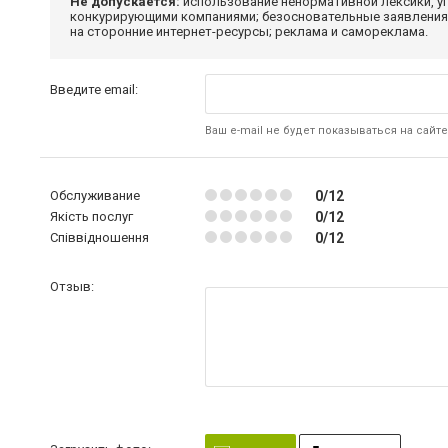
Не допускается:
использование ненормативной лексики, уг
конкурирующими компаниями; безосновательные заявления,
на сторонние интернет-ресурсы; реклама и самореклама.
Введите email:
Ваш e-mail не будет показываться на сайте
Обслуживание
0/12
Якість послуг
0/12
Співвідношення
0/12
Отзыв: