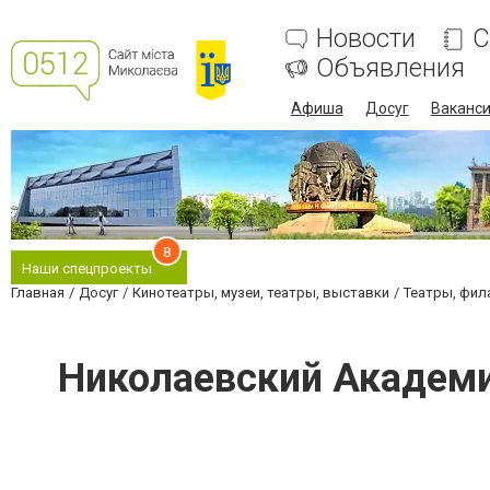
Новости
С
Объявления
Афиша
Досуг
Ваканс
8
Наши спецпроекты
Главная
Досуг
Кинотеатры, музеи, театры, выставки
Театры, фил
Николаевский Академи