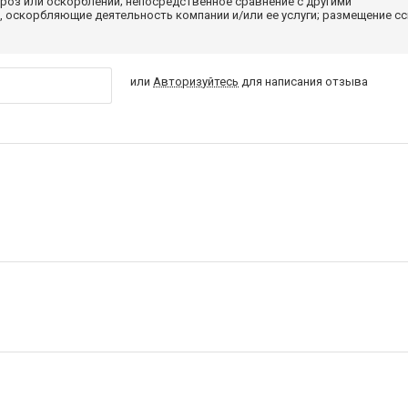
роз или оскорблений; непосредственное сравнение с другими
 оскорбляющие деятельность компании и/или ее услуги; размещение с
или
Авторизуйтесь
для написания отзыва