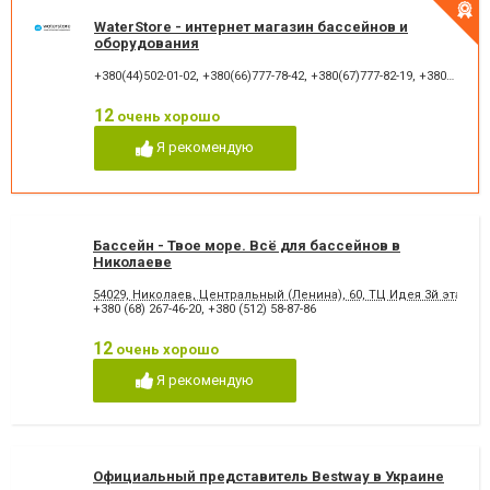
WaterStore - интернет магазин бассейнов и
оборудования
+380(44)502-01-02
,
+380(66)777-78-42
,
+380(67)777-82-19
,
+380(67)890-80-80
12
очень хорошо
Я рекомендую
Бассейн - Твое море. Всё для бассейнов в
Николаеве
54029, Николаев, Центральный (Ленина), 60, ТЦ Идея 3й этаж о
+380 (68) 267-46-20
,
+380 (512) 58-87-86
12
очень хорошо
Я рекомендую
Официальный представитель Bestway в Украине