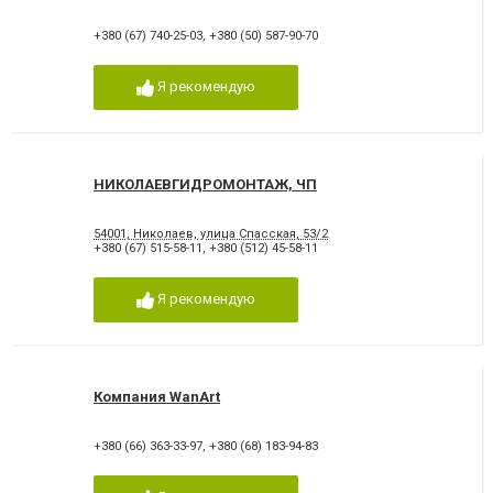
+380 (67) 740-25-03
,
+380 (50) 587-90-70
Я рекомендую
НИКОЛАЕВГИДРОМОНТАЖ, ЧП
54001, Николаев, улица Спасская, 53/2
+380 (67) 515-58-11
,
+380 (512) 45-58-11
Я рекомендую
Компания WanArt
+380 (66) 363-33-97
,
+380 (68) 183-94-83