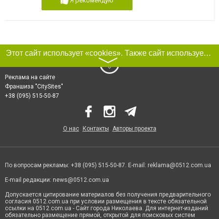
Я рекомендую
Этот сайт использует «cookies». Также сайт использует интернет-сервис для сбора технических данных касательно посетителей с целью получения маркетинговой и статистической информации. Условия обработки данных посетителей сайта см.
〉
Реклама на сайте
Франшиза "CitySites"
+38 (095) 515-50-87
О нас
Контакты
Авторы проекта
По вопросам рекламы: +38 (095) 515-50-87. E-mail:
reklama@0512.com.ua
E-mail редакции:
news@0512.com.ua
Допускается цитирование материалов без получения предварительного
согласия 0512.com.ua при условии размещения в тексте обязательной
ссылки на 0512.com.ua - Сайт города Николаева. Для интернет-изданий
обязательно размещение прямой, открытой для поисковых систем