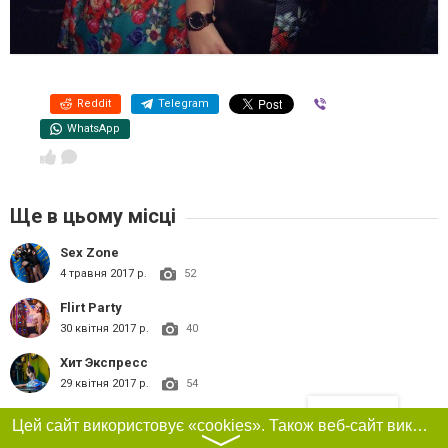
Reddit
Telegram
Viber
WhatsApp
Ще в цьому місці
Sex Zone
4 травня 2017 р.
52
Flirt Party
30 квітня 2017 р.
40
Хит Экспресс
29 квітня 2017 р.
54
Фільтри
Dj Natasha Rostova
Цей сайт використовує «cookies». Також веб-сайт використовує інтернет-сервіс для збору технічних даних стосовно відвідувачів з метою отримання маркетингової та статистичної інформації. Умови обробки даних відвідувачів сайту див.
28 квітня 2017 р.
51
〉