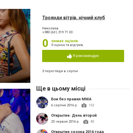
Троянди вітрів, нічний клуб
Николаев
+380 (63 ) 319 71 03
0
немає оцінок
0 оцінок та відгуків
Я рекомендую
3 перегляди в серпні
Ще в цьому місці
Бои без правил ММА
6 серпня 2016 р.
152
Открытие. День второй
25 червня 2016 р.
82
Открытие сезона 2016 года