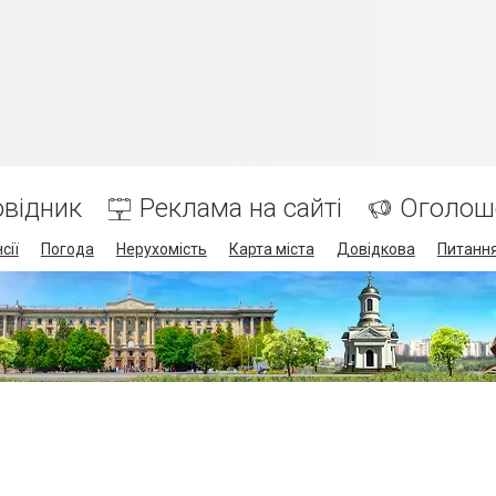
відник
Реклама на сайті
Оголош
сії
Погода
Нерухомість
Карта міста
Довідкова
Питання