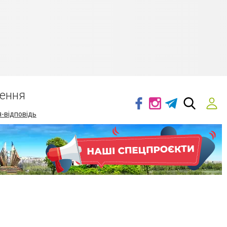
ення
-відповідь