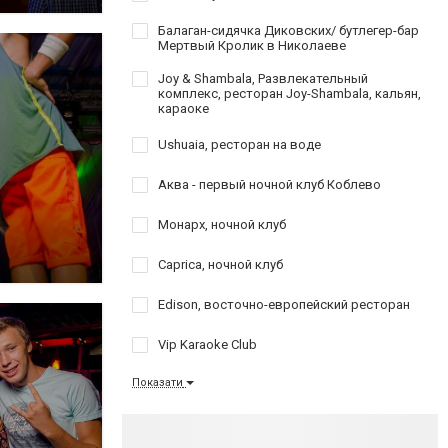
Балаган-сидячка Диковских/ бутлегер-бар
Мертвый Кролик в Николаеве
Joy & Shambala, Развлекательный
комплекс, ресторан Joy-Shambala, кальян,
караоке
Ushuaia, ресторан на воде
Аква - первый ночной клуб Коблево
Монарх, ночной клуб
Caprica, ночной клуб
Edison, восточно-европейский ресторан
Vip Karaoke Club
Показати