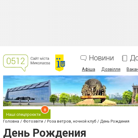
Новини
До
Афіша
Дозвілля
Вакан
8
Наші спецпроєкти
Головна
Фотозвіти
Роза ветров, ночной клуб
День Рождения
День Рождения