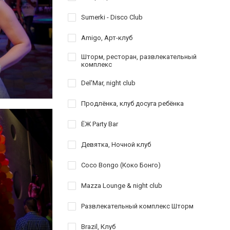
Sumerki - Disco Club
Amigo, Арт-клуб
Шторм, ресторан, развлекательный
комплекс
Del'Mar, night club
Продлёнка, клуб досуга ребёнка
ЁЖ Party Bar
Девятка, Ночной клуб
Coco Bongo (Коко Бонго)
Mazza Lounge & night club
Развлекательный комплекс Шторм
Brazil, Клуб